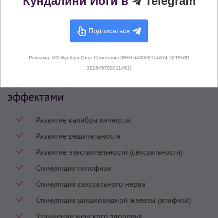
Кундалини Йоги в
Telegram
Бхаджаном в 1985 году.
Подписаться
Подробнее
Реклама: ИП Фунбаю Олег Сергеевич (ИНН 643908114874 ОГРНИП
321645700011461)
Практики Кундалини Йоги с похожими
эффектами
Развитие калибра личности
Развитие решительности
Развитие чувствительности (сексуальности)
Стимуляция гипофиза
Стимуляция сексуального нерва
Стимуляция шишковидной железы (эпифиза)
Улучшение женского здоровья