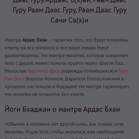
Гуру Раам Даас Гуру, Раам Даас Гуру
Сачи Са(х)и
Мантра
Ардас Бхаи
— гарантия того, что будут получены
ответы на все вопросы и все ваши нужды будут
удовлетворены. Это мантра-молитва, которая соединяет
тело с душой, может помочь пройти через: Шакти Пад.
Милостью
Гуру Амар Даса
(надежды отчаявшихся) и
Гуру
Рам Даса
(Короля йогинов, Дарителя благословений в
прошлом, настоящем и будущем) эта мантра гарантирует,
что молитва не останется без ответа.
Йоги Бхаджан о мантре Ардас Бхаи
«Обычно в человеке нет другой силы, как только сила
молитвы. И для того, чтобы молиться, вам необходимо