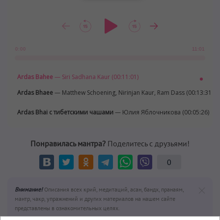
11:01
0:00
Ardas Bahee
— Siri Sadhana Kaur (00:11:01)
Ardas Bhaee
— Matthew Schoening, Nirinjan Kaur, Ram Dass (00:13:31)
Ardas Bhai с тибетскими чашами
— Юлия Яблочникова (00:05:26)
Понравилась мантра?
Поделитесь с друзьями!
0
Внимание!
Описания всех крий, медитаций, асан, бандх, пранаям,
мантр, чакр, упражнений и других материалов на нашем сайте
представлены в ознакомительных целях.