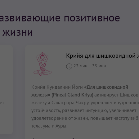
Развивающие позитивное
 жизни
Крийя для шишковидной 
23 мин
–
33 мин
Крийя Кундалини Йоги
«Для шишковидной
железы» (Pineal Gland Kriya)
активирует Шишко
ет
железу и Сахасрара Чакру, укрепляет внутренн
устойчивость, развивает интуицию, увеличивает
удовлетворение от жизни, повышает частоту ви
тела, ума и Ауры.