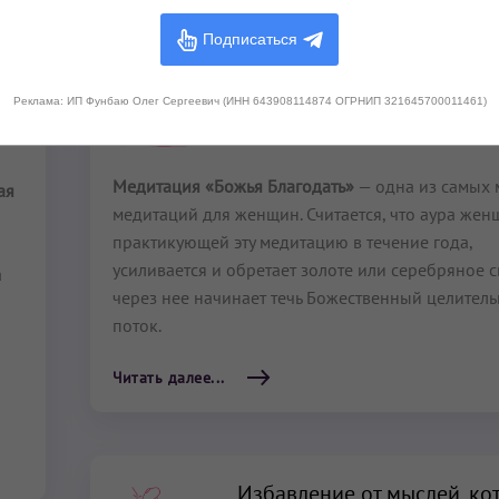
Подписаться
Божья Благодать
Реклама: ИП Фунбаю Олег Сергеевич (ИНН 643908114874 ОГРНИП 321645700011461)
4 мин
–
4 мин
Медитация «Божья Благодать»
— одна из самых
ая
медитаций для женщин. Считается, что аура жен
практикующей эту медитацию в течение года,
усиливается и обретает золоте или серебряное с
а
через нее начинает течь Божественный целител
поток.
Читать далее...
Избавление от мыслей, ко