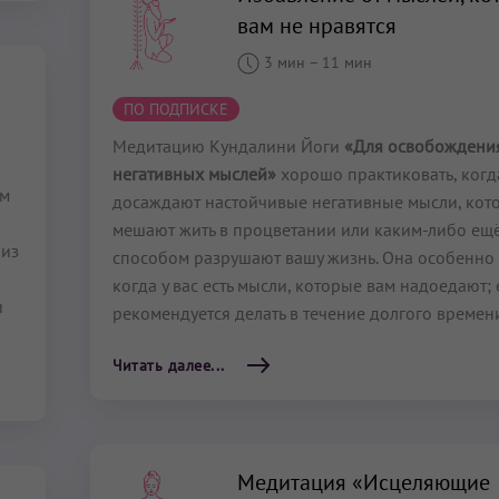
вам не нравятся
3 мин
–
11 мин
ПО ПОДПИСКЕ
Медитацию Кундалини Йоги
«Для освобождения
негативных мыслей»
хорошо практиковать, когд
ам
досаждают настойчивые негативные мысли, кот
мешают жить в процветании или каким-либо ещ
 из
способом разрушают вашу жизнь. Она особенно 
когда у вас есть мысли, которые вам надоедают; 
и
рекомендуется делать в течение долгого времен
Читать далее...
Медитация «Исцеляющие