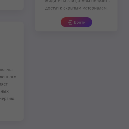
войдите на сайт, чтобы получить
доступ к скрытым материалам.
Войти
влена
вленного
ляет
вных
нергию.