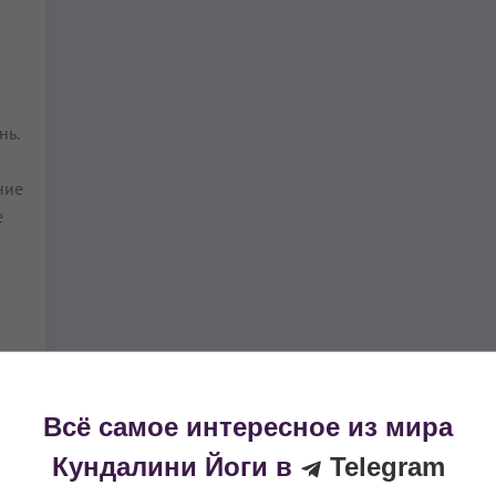
нь.
ние
е
и для Развития позитивног
Всё самое интересное из мира
Кундалини Йоги в
Telegram
 жизни