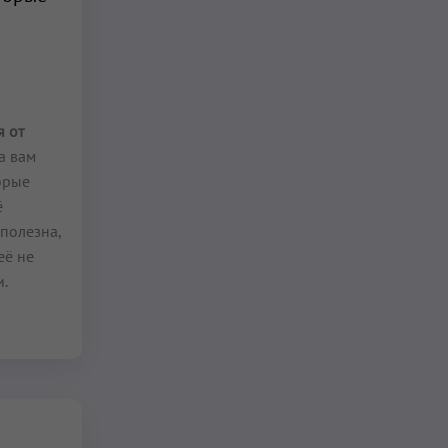
 от
а вам
орые
ё
полезна,
её не
и.