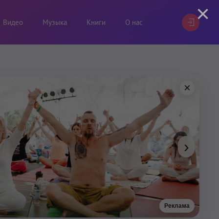
×
Видео
Музыка
Книги
О нас
×
›
Реклама