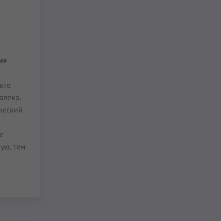
и»
кто
алеко.
ческий
е
ую, тем