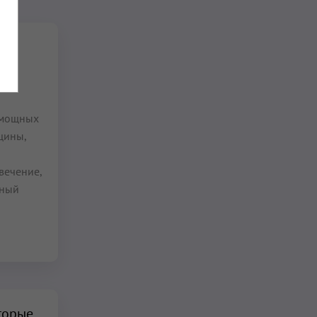
 мощных
щины,
вечение,
ьный
торые