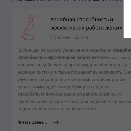
Аэробная способность и
эффективная работа легких
11 мин
–
22 мин
Состоящая из одного упражнения медитация
«Аэробн
способность и эффективная работа легких»
оказывает
мощное воздействие на организм, в особенности, на
нервную систему, а также повышает выносливость. Он
улучшает способность легких насыщать кислородом
кровь, стимулирует саморегуляцию сердца и
способствует более слаженной работе различных
сердечных мышц. Кроме того, она работает с почками,
надпочечниками и половой системой.
Читать далее...