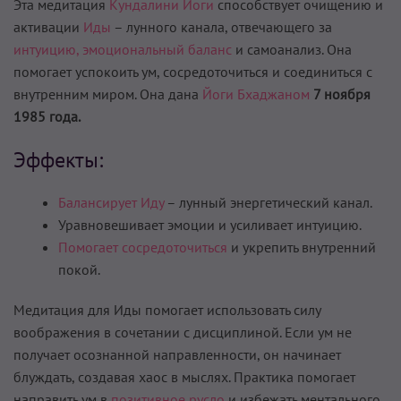
Эта медитация
Кундалини Йоги
способствует очищению и
активации
Иды
– лунного канала, отвечающего за
интуицию,
эмоциональный баланс
и самоанализ. Она
помогает успокоить ум, сосредоточиться и соединиться с
внутренним миром. Она дана
Йоги Бхаджаном
7 ноября
1985 года.
Эффекты:
Балансирует Иду
– лунный энергетический канал.
Уравновешивает эмоции и усиливает интуицию.
Помогает сосредоточиться
и укрепить внутренний
покой.
Медитация для Иды помогает использовать силу
воображения в сочетании с дисциплиной. Если ум не
получает осознанной направленности, он начинает
блуждать, создавая хаос в мыслях. Практика помогает
направить ум в
позитивное русло
и избежать ментального