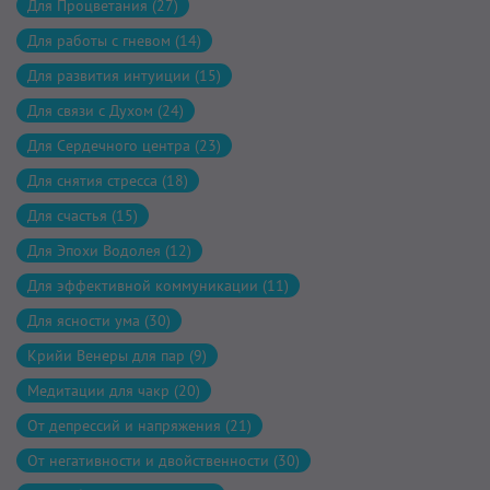
Для Процветания (27)
Для работы с гневом (14)
Для развития интуиции (15)
Для связи с Духом (24)
Для Сердечного центра (23)
Для снятия стресса (18)
Для счастья (15)
Для Эпохи Водолея (12)
Для эффективной коммуникации (11)
Для ясности ума (30)
Крийи Венеры для пар (9)
Медитации для чакр (20)
От депрессий и напряжения (21)
От негативности и двойственности (30)