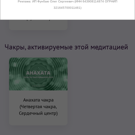
Реклама: ИП Фунбаю Олег Сергеевич (ИНН 643908114874 ОГРНИП
321645700011461)
Простая Поза
(Сукхасана)
Чакры, активируемые этой медитацией
Анахата чакра
(Четвертая чакра,
Сердечный центр)