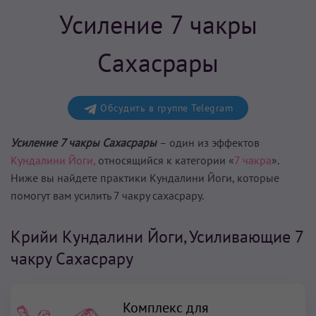
Усиление 7 чакры
Сахасрары
Обсудить в группе Telegram
Усиление 7 чакры Сахасрары
– один из эффектов
Кундалини Йоги,
относящийся к категории «
7 чакра
».
Ниже вы найдете практики Кундалини Йоги, которые
помогут вам
усилить 7 чакру сахасрару
.
Крийи Кундалини Йоги, Усиливающие 7
чакру Сахасрару
Комплекс для