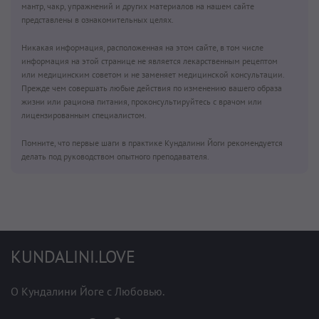
мантр, чакр, упражнений и других материалов на нашем сайте
представлены в ознакомительных целях.
Никакая информация, расположенная на этом сайте, в том числе
информация на этой странице не является лекарственным рецептом
или медицинским советом и не заменяет медицинской консультации.
Прежде чем совершать любые действия по изменению вашего образа
жизни или рациона питания, проконсультируйтесь с врачом или
лицензированным специалистом.
Помните, что первые шаги в практике Кундалини Йоги рекомендуется
делать под руководством опытного преподавателя.
KUNDALINI.LOVE
О Кундалини Йоге с Любовью.