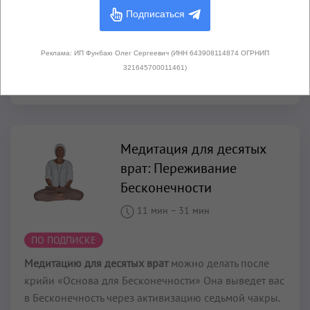
Подписаться
Восьмая чакра (Аура) представляет собой сияние,
электромагнитное поле, защиту и сочетает в себе
эффекты всех чакр.
Реклама: ИП Фунбаю Олег Сергеевич (ИНН 643908114874 ОГРНИП
321645700011461)
Читать далее...
Медитация для десятых
врат: Переживание
Бесконечности
11 мин
–
31 мин
ПО ПОДПИСКЕ
Медитацию для десятых врат
можно делать после
крийи «Основа для Бесконечности» Она выведет вас
в Бесконечность через активизацию седьмой чакры.