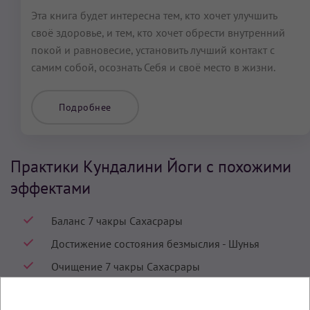
Эта книга будет интересна тем, кто хочет улучшить
своё здоровье, и тем, кто хочет обрести внутренний
покой и равновесие, установить лучший контакт с
самим собой, осознать Себя и своё место в жизни.
Подробнее
Практики Кундалини Йоги с похожими
эффектами
Баланс 7 чакры Сахасрары
Достижение состояния безмыслия - Шунья
Очищение 7 чакры Сахасрары
Усиление 7 чакры Сахасрары