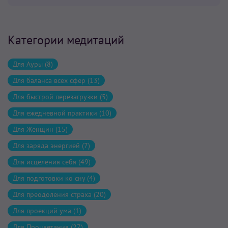
Категории медитаций
Для Ауры (8)
Для баланса всех сфер (13)
Для быстрой перезагрузки (5)
Для ежедневной практики (10)
Для Женщин (15)
Для заряда энергией (7)
Для исцеления себя (49)
Для подготовки ко сну (4)
Для преодоления страха (20)
Для проекций ума (1)
Для Процветания (27)