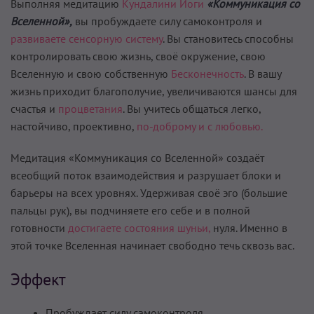
Выполняя медитацию
Кундалини Йоги
«Коммуникация со
Вселенной»,
вы пробуждаете силу самоконтроля и
развиваете сенсорную систему
. Вы становитесь способны
контролировать свою жизнь, своё окружение, свою
Вселенную и свою собственную
Бесконечность
. В вашу
жизнь приходит благополучие, увеличиваются шансы для
счастья и
процветания
. Вы учитесь общаться легко,
настойчиво, проективно,
по-доброму и с любовью.
Медитация «Коммуникация со Вселенной» создаёт
всеобщий поток взаимодействия и разрушает блоки и
барьеры на всех уровнях. Удерживая своё эго (большие
пальцы рук), вы подчиняете его себе и в полной
готовности
достигаете состояния шуньи,
нуля. Именно в
этой точке Вселенная начинает свободно течь сквозь вас.
Эффект
Пробуждает силу самоконтроля