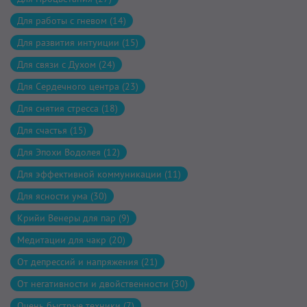
Для работы с гневом (14)
Для развития интуиции (15)
Для связи с Духом (24)
Для Сердечного центра (23)
Для снятия стресса (18)
Для счастья (15)
Для Эпохи Водолея (12)
Для эффективной коммуникации (11)
Для ясности ума (30)
Крийи Венеры для пар (9)
Медитации для чакр (20)
От депрессий и напряжения (21)
От негативности и двойственности (30)
Очень быстрые техники (7)