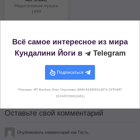
Медитативная музыка
1999
Комментарии (
0
)
Всё самое интересное из мира
Кундалини Йоги в
Telegram
Подписаться
Здесь не опубликовано еще ни
одного комментария
Реклама: ИП Фунбаю Олег Сергеевич (ИНН 643908114874 ОГРНИП
321645700011461)
Оставьте свой комментарий
Опубликовать комментарий как Гость.