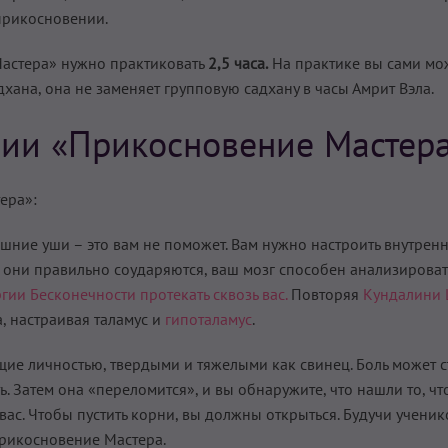
прикосновении.
Мастера» нужно практиковать
2,5 часа.
На практике вы сами мо
дхана, она не заменяет групповую садхану в часы Амрит Вэла.
ции «Прикосновение Мастер
ера»:
шние уши – это вам не поможет. Вам нужно настроить внутренне
и они правильно соударяются, ваш мозг способен анализироват
гии Бесконечности протекать сквозь вас.
Повторяя
Кундалини 
, настраивая таламус и
гипоталамус
.
ие личностью, твердыми и тяжелыми как свинец. Боль может с
ь. Затем она «переломится», и вы обнаружите, что нашли то, чт
у вас. Чтобы пустить корни, вы должны открыться. Будучи ученик
Прикосновение Мастера.