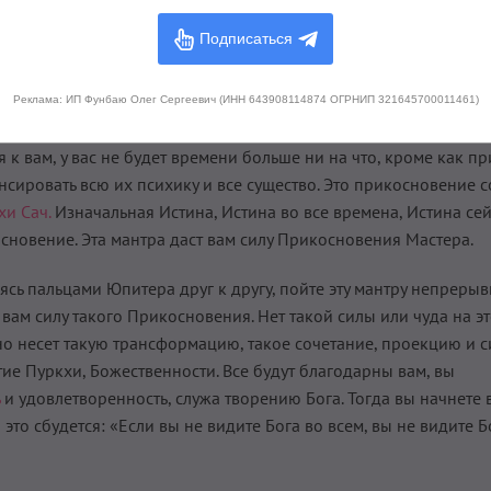
вас есть душа – достигните ее! Когда вы обретете свою душу, ил
Подписаться
ститься в самую грязь и потом подняться. Такое снижение – э
Реклама: ИП Фунбаю Олег Сергеевич (ИНН 643908114874 ОГРНИП 321645700011461)
к вам, у вас не будет времени больше ни на что, кроме как пр
нсировать всю их психику и все существо. Это прикосновение с
хи Сач.
Изначальная Истина, Истина во все времена, Истина сей
сновение. Эта мантра даст вам силу Прикосновения Мастера.
ясь пальцами Юпитера друг к другу, пойте эту мантру непреры
 вам силу такого Прикосновения. Нет такой силы или чуда на э
но несет такую трансформацию, такое сочетание, проекцию и с
ие Пуркхи, Божественности. Все будут благодарны вам, вы
и удовлетворенность, служа творению Бога. Тогда вы начнете 
 это сбудется: «Если вы не видите Бога во всем, вы не видите Б