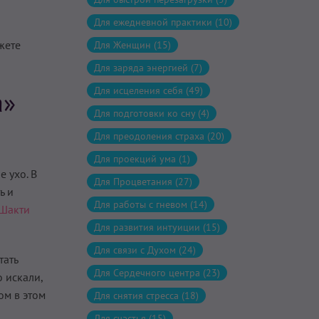
Для ежедневной практики (10)
жете
Для Женщин (15)
Для заряда энергией (7)
Для исцеления себя (49)
а»
Для подготовки ко сну (4)
Для преодоления страха (20)
Для проекций ума (1)
 ухо. В
Для Процветания (27)
ь и
Для работы с гневом (14)
Шакти
Для развития интуиции (15)
Для связи с Духом (24)
тать
Для Сердечного центра (23)
о искали,
ом в этом
Для снятия стресса (18)
Для счастья (15)