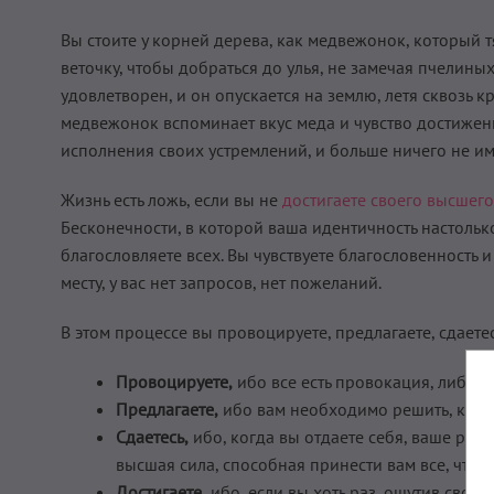
Вы стоите у корней дерева, как медвежонок, который т
веточку, чтобы добраться до улья, не замечая пчелины
удовлетворен, и он опускается на землю, летя сквозь 
медвежонок вспоминает вкус меда и чувство достижени
исполнения своих устремлений, и больше ничего не им
Жизнь есть ложь, если вы не
достигаете своего высшего
Бесконечности, в которой ваша идентичность настолько 
благословляете всех. Вы чувствуете благословенность 
месту, у вас нет запросов, нет пожеланий.
В этом процессе вы провоцируете, предлагаете, сдаетесь
Провоцируете,
ибо все есть провокация, либо р
Предлагаете,
ибо вам необходимо решить, как пр
Сдаетесь,
ибо, когда вы отдаете себя, ваше рабо
высшая сила, способная принести вам все, что в
Достигаете,
ибо, если вы хоть раз, ощутив свое 