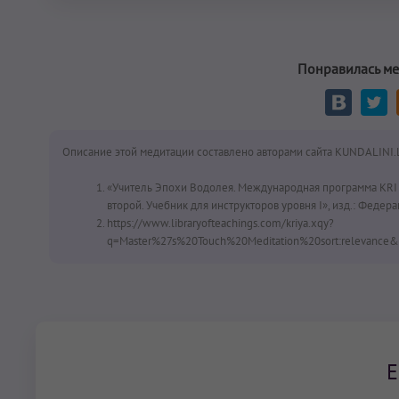
Понравилась ме
Описание этой медитации составлено авторами сайта KUNDALINI.
«Учитель Эпохи Водолея. Международная программа KRI 
второй. Учебник для инструкторов уровня I», изд.: Федер
https://www.libraryofteachings.com/kriya.xqy?
q=Master%27s%20Touch%20Meditation%20sort:relevance&
Е