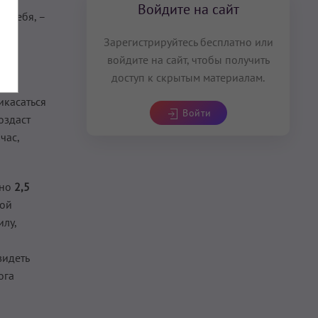
Войдите на сайт
и себя, –
Зарегистрируйтесь бесплатно или
то
войдите на сайт, чтобы получить
доступ к скрытым материалам.
икасаться
Войти
оздаст
час,
вно
2,5
той
илу,
видеть
ога