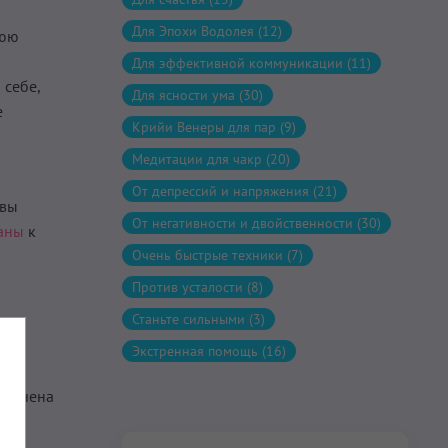
Для Эпохи Водолея (12)
нюю
Для эффективной коммуникации (11)
 себе,
Для ясности ума (30)
е
Крийи Венеры для пар (9)
Медитации для чакр (20)
От депрессий и напряжения (21)
 вы
От негативности и двойственности (30)
аны
к
Очень быстрые техники (7)
Против усталости (8)
Станьте сильными (3)
Экстренная помощь (16)
ключена
» на