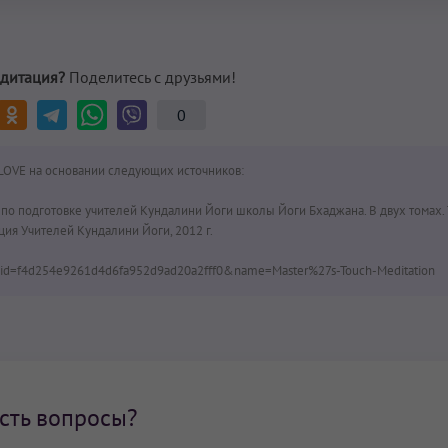
дитация?
Поделитесь с друзьями!
0
LOVE на основании следующих источников:
по подготовке учителей Кундалини Йоги школы Йоги Бхаджана. В двух томах.
ация Учителей Кундалини Йоги, 2012 г.
id=f4d254e9261d4d6fa952d9ad20a2fff0&name=Master%27s-Touch-Meditation
сть вопросы?