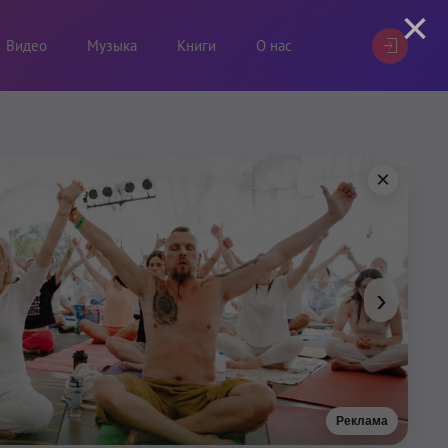
×
Видео
Музыка
Книги
О нас
×
›
Реклама