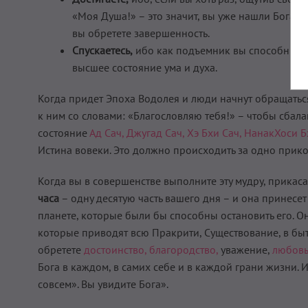
«Моя Душа!» – это значит, вы уже нашли Бога. У 
вы обретете завершенность.
Спускаетесь,
ибо как подъемник вы способны опу
высшее состояние ума и духа.
Когда придет Эпоха Водолея и люди начнут обращаться 
к ним со словами: «Благословляю тебя!» – чтобы сбала
состояние
Ад Сач, Джугад Сач, Хэ Бхи Сач, НанакХоси Б
Истина вовеки. Это должно происходить за одно прико
Когда вы в совершенстве выполните эту мудру, прикаса
часа
– одну десятую часть вашего дня – и она принесет
планете, которые были бы способны остановить его. О
которые приводят всю Пракрити, Существование, в быт
обретете
достоинство,
благородство,
уважение,
любовь
Бога в каждом, в самих себе и в каждой грани жизни. И
совсем». Вы увидите Бога».