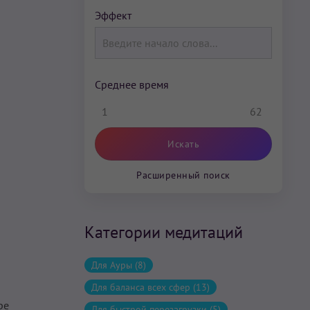
Эффект
Среднее время
1
62
Расширенный поиск
Категории медитаций
Для Ауры (8)
Для баланса всех сфер (13)
ре
Для быстрой перезагрузки (5)