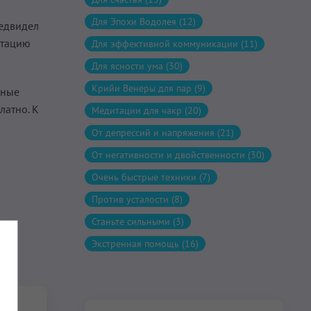
Для Эпохи Водолея (12)
редвидел
итацию
Для эффективной коммуникации (11)
Для ясности ума (30)
Крийи Венеры для пар (9)
сные
латно. К
Медитации для чакр (20)
От депрессий и напряжения (21)
От негативности и двойственности (30)
Очень быстрые техники (7)
Против усталости (8)
Станьте сильными (3)
Экстренная помощь (16)