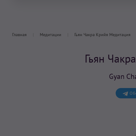
Главная
Медитации
Гьян Чакра Крийя Медитация
Гьян Чакр
Gyan Cha
Обс