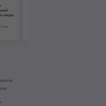
ПО ПОДПИСКЕ
я
ьмой
Медитация в
ра чакры
движении для защиты
ауры
1 мин
5 мин
–
11 мин
красоты
рдца
ры