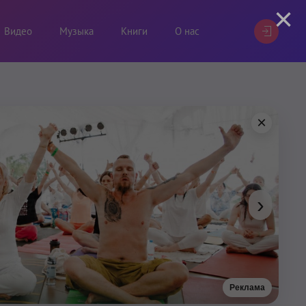
×
Видео
Музыка
Книги
О нас
×
›
Реклама