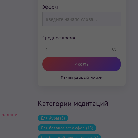
Эффект
Среднее время
1
62
Расширенный поиск
Категории медитаций
ндалини
Для Ауры (8)
Для баланса всех сфер (13)
Для быстрой перезагрузки (5)