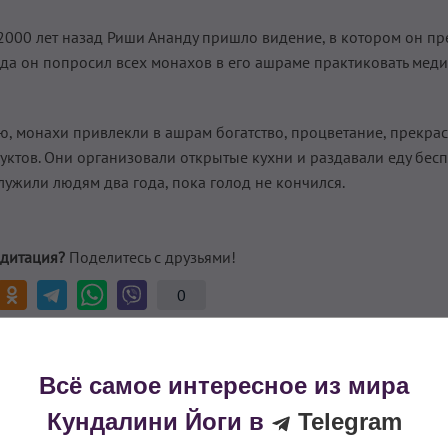
 2000 лет назад Риши Ананду пришло видение, в котором он п
гда он попросил всех монахов в его ашраме практиковать мед
ию, монахи привлекли в ашрам богатство, процветание, прекра
ктов. Они организовали открытые кухни и раздавали еду бесп
ужили людям два года, пока голод не кончился.
дитация?
Поделитесь с друзьями!
0
Всё самое интересное из мира
Кундалини Йоги в
Telegram