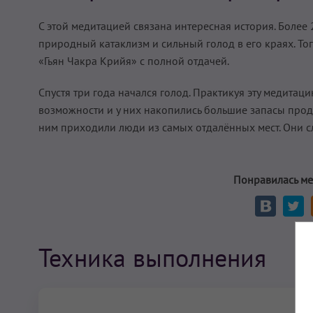
С этой медитацией связана интересная история. Более
природный катаклизм и сильный голод в его краях. То
«Гьян Чакра Крийя» с полной отдачей.
Спустя три года начался голод. Практикуя эту медитац
возможности и у них накопились большие запасы проду
ним приходили люди из самых отдалённых мест. Они сл
Понравилась ме
Техника выполнения