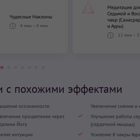
Медитация дл
Седьмой и Вос
Чудесные Наклоны
чакр (Сахасра
4 мин
–
4 мин
и Ауры)
11 мин
–
3
и с похожими эффектами
ышение осознанности
Увеличение сияния и 
влечение процветания через
Улучшение работы се
далини Йогу
(сердечной мышцы)
витие интуиции
Усиление 8 чакры Ау