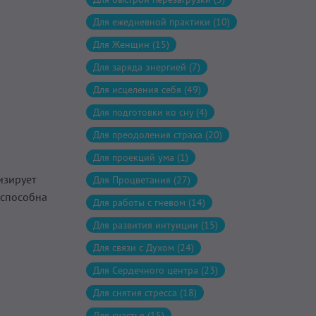
Для ежедневной практики (10)
Для Женщин (15)
Для заряда энергией (7)
Для исцеления себя (49)
Для подготовки ко сну (4)
Для преодоления страха (20)
Для проекций ума (1)
изирует
Для Процветания (27)
 способна
Для работы с гневом (14)
Для развития интуиции (15)
Для связи с Духом (24)
Для Сердечного центра (23)
Для снятия стресса (18)
Для счастья (15)