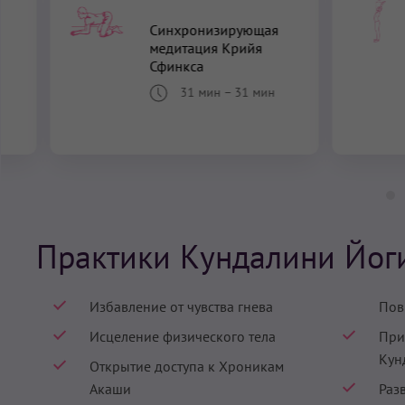
Синхронизирующая
медитация Крийя
Сфинкса
31 мин
–
31 мин
Практики Кундалини Йог
Избавление от чувства гнева
Пов
Исцеление физического тела
При
Кун
Открытие доступа к Хроникам
Акаши
Раз