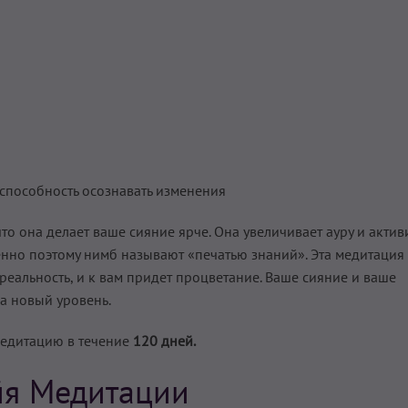
способность осознавать изменения
что она делает ваше сияние ярче. Она увеличивает ауру и актив
енно поэтому нимб называют «печатью знаний». Эта медитация
реальность, и к вам придет процветание. Ваше сияние и ваше
на новый уровень.
медитацию в течение
120 дней.
йя Медитации