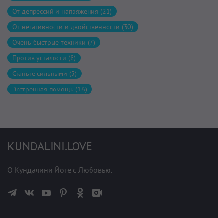
От депрессий и напряжения (21)
От негативности и двойственности (30)
Очень быстрые техники (7)
Против усталости (8)
Станьте сильными (3)
Экстренная помощь (16)
KUNDALINI.LOVE
О Кундалини Йоге с Любовью.