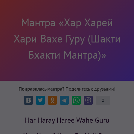
Мантра «Хар Харей
Хари Вахе Гуру (Шакти
Бхакти Мантра)»
Понравилась мантра?
Поделитесь с друзьями!
0
Har Haray Haree Wahe Guru