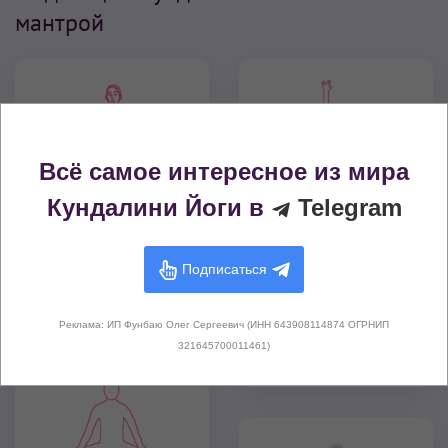
мантрой
Всё самое интересное из мира
Кундалини Йоги в
Telegram
Весёлая медитация
Медитация для 10
Процветания
тел (Исцеление
Подписаться
физического,
11 мин
–
11 мин
ментального и
духовного тел)
Реклама: ИП Фунбаю Олег Сергеевич (ИНН 643908114874 ОГРНИП
321645700011461)
3 мин
–
11 мин