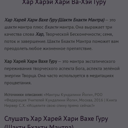
Хар Харэй Хари Ва-Хэй Гуру
Хар Харей Хари Вахе Гуру (Шакти Бхакти Мантра)
— это
шакти
мантра плюс
бхакти
мантра. Она выражает три
качества слова
Хар,
Творческой Бесконечности; семя,
поток и завершение. Шакти Бхакти Мантра поможет вам
преодолеть любое жизненное препятствие.
Хар Харей Хари Вахе Гуру
— это мантра экстатического
переживания творческого аспекта Бога, аспекта зелёной
энергии Творца. Она часто используется в медитациях
процветания.
Источники описания:
«Мантры Кундалини Йоги», РОО
«Федерация Учителей Кундалини Йоги», Москва, 2016 | Книга
Нирвер С.Х. «Исцелите свою спину прямо сейчас!»
Слушать Хар Харей Хари Вахе Гуру
(Шакти Бхакти Мантра)