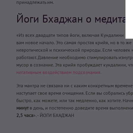
принадлежать им.
Йоги Бхаджан о медита
«Из всех двадцати типов йоги, включая Кундалини Йогу
вам новое начало. Это самая простая крийя, но в то ж
невротической и психической природы. Если человек н
работают. Давление необходимо стимулировать изнутри
мусор в сознание. Эта крийя пробуждает кундалини, ч
негативным воздействием подсознания.
Эта мантра не связана ни с каким конкретным времене
наступает свое время очищения. Если вы собрались убр
быстро, как можете, или так медленно, как хотите. На
минут
в день, и постепенно доведите время выполнен
2,5 часа
». - ЙОГИ БХАДЖАН