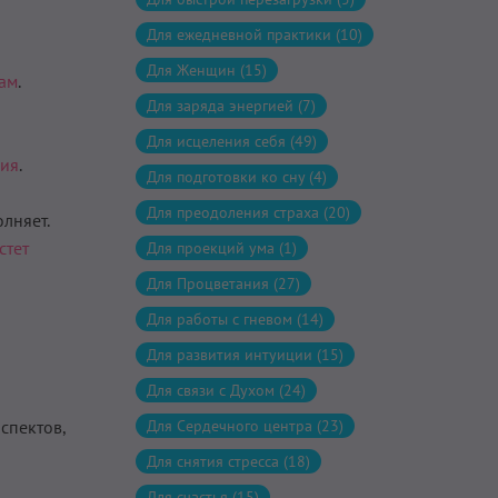
Для ежедневной практики (10)
Для Женщин (15)
нам
.
Для заряда энергией (7)
Для исцеления себя (49)
ния
.
Для подготовки ко сну (4)
Для преодоления страха (20)
лняет.
стет
Для проекций ума (1)
Для Процветания (27)
Для работы с гневом (14)
Для развития интуиции (15)
Для связи с Духом (24)
спектов,
Для Сердечного центра (23)
Для снятия стресса (18)
Для счастья (15)