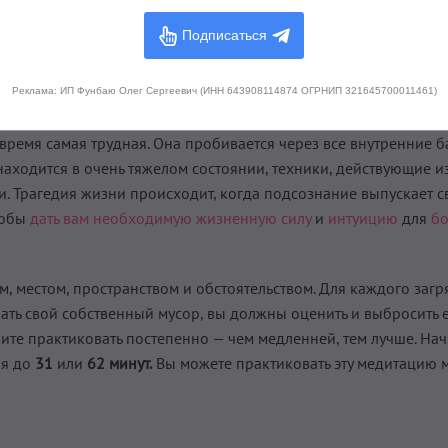
Подписаться
ции Содаршан Чакра Крийя
Реклама: ИП Фунбаю Олег Сергеевич (ИНН 643908114874 ОГРНИП 321645700011461)
, эта Крийя — высшая. Эта медитация рассекает любую тьму. Он
е время самая трудная. Она пробивается через все внутренние 
аходится в очень тяжелом состоянии, техники, действующие из
. Трагедия жизни происходит, когда подсознание выпускает с
тобы
дать вам необходимую жизненную силу
и
интуицию
для
бо
м, местом, пространством и обстоятельством. Для каждого заг
ать свой собственный мусор, вы должны оценить и выбросить е
чните практиковать постепенно — чем медленней, тем лучше. Нач
ия до
31
или
62 минут.
Вы можете практиковать эту медитацию 