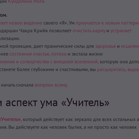
аций
Кундалини Йоги.
ом.
тает новое видение
своего «Я». Ум
приучается к новым паттер
 Содаршан Чакра Крийя позволяет
очистить карму
и
устраняет
лизации.
ьной проекции, дает пранические силы для
здоровья
и
исцеле
еннее
состояние счастья,
потока
и экстаза жизни
инения и сотворчества с внешней вселенной,
которую она допо
 станете более глубокими и счастливыми, вы
расширитесь,
выра
 начать сначала
вопреки всему.
 аспект ума «Учитель»
«Учитель»,
который действует как зеркало для всех остальных а
я. Вы действуете как человек бытия, а не просто как человек