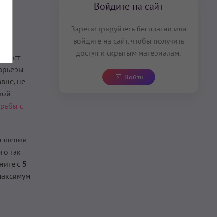
Войдите на сайт
Зарегистрируйтесь бесплатно или
войдите на сайт, чтобы получить
доступ к скрытым материалам.
а даст
барьеры
Войти
вне, не
вой
рьбы с
рязнения
го так
ните с
5
максимум