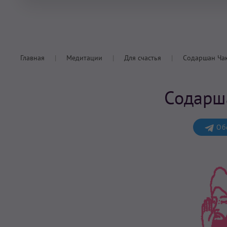
Главная
Медитации
Для счастья
Содаршан Ча
Содарш
Обс