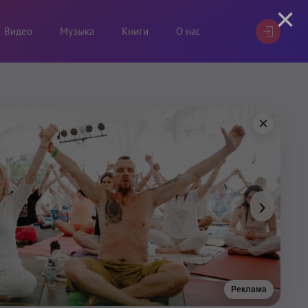
×
Видео
Музыка
Книги
О нас
×
›
Реклама