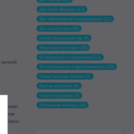
Для Эпохи Водолея (12)
Для эффективной коммуникации (11)
Для ясности ума (30)
Крийи Венеры для пар (9)
Медитации для чакр (20)
От депрессий и напряжения (21)
я личной
От негативности и двойственности (30)
Очень быстрые техники (7)
Против усталости (8)
Станьте сильными (3)
Экстренная помощь (16)
искажает
твления
 на благо