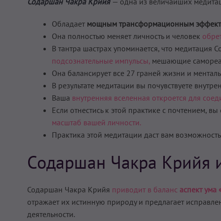
Содаршан Чакра Крийя
— одна из величайших медит
Обладает
мощным трансформационным эффект
Она полностью меняет личность и человек
обре
В тантра шастрах упоминается, что медитация
подсознательные импульсы,
мешающие самореа
Она балансирует все 27 граней жизни и ментал
В результате медитации вы почувствуете внутр
Ваша
внутренняя вселенная откроется для соед
Если отнестись к этой практике с почтением, вы
масштаб вашей личности.
Практика этой медитации даст вам возможность
Содаршан Чакра Крийя и
Содаршан Чакра Крийя
приводит в баланс
аспект ума 
отражает их истинную природу и предлагает исправлени
деятельности.