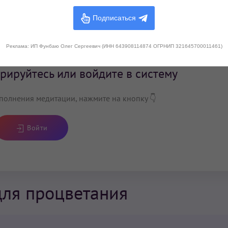
Подписаться
Реклама: ИП Фунбаю Олег Сергеевич (ИНН 643908114874 ОГРНИП 321645700011461)
рируйтесь или войдите в систему
полнения медитации, нажмите на кнопку 👇
Войти
для процветания