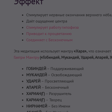
Эффект
Стимулирует нервные окончания верхнего нёба
Даёт ощущение центра
Стимулирует работу гипофиза
Приводит к процветанию
Соединяет с Бесконечным
Эта медитация использует мантру
«Хара»,
что означает
Гаятри Мантру
(«Гобиндей, Мукандей, Ударей, Апарей, 
ГОБИНДЕЙ
– Поддерживающий
МУКАНДЕЙ
– Освобождающий
УДАРЕЙ
– Просветляющий
АПАРЕЙ
– Бесконечный
ХАРИАН(Г)
– Разрушитель
КАРИАН(Г)
– Творец
НИРНАМЕЙ
– Без Имени