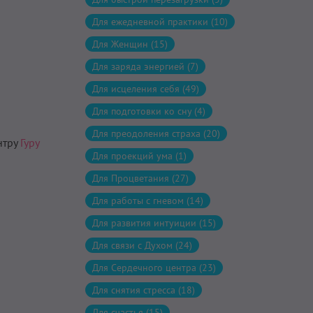
Для ежедневной практики (10)
Для Женщин (15)
Для заряда энергией (7)
Для исцеления себя (49)
Для подготовки ко сну (4)
Для преодоления страха (20)
нтру
Гуру
Для проекций ума (1)
Для Процветания (27)
Для работы с гневом (14)
Для развития интуиции (15)
Для связи с Духом (24)
Для Сердечного центра (23)
Для снятия стресса (18)
Для счастья (15)