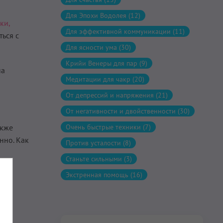
Для Эпохи Водолея (12)
ки,
Для эффективной коммуникации (11)
ься с
Для ясности ума (30)
Крийи Венеры для пар (9)
на
Медитации для чакр (20)
От депрессий и напряжения (21)
От негативности и двойственности (30)
акже
Очень быстрые техники (7)
нно. Как
Против усталости (8)
Станьте сильными (3)
Экстренная помощь (16)