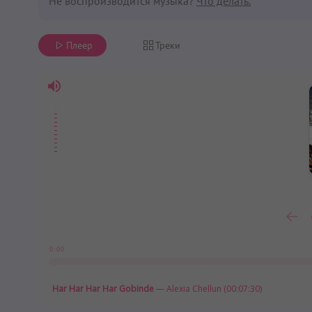
Не воспроизводится музыка?
Что делать.
Плеер
Треки
0:00
Har Har Har Har Gobinde
— Alexia Chellun (00:07:30)