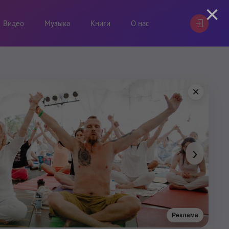
×
Видео
Музыка
Книги
О нас
×
›
Реклама