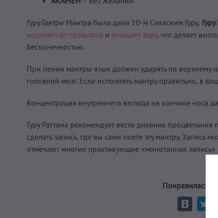
АКАМЕЙ
– Без Желаний
Гуру Гаятри Мантра была дана 10-м Сикхским Гуру,
Гуру
исцеляет от прошлого
и
очищает ауру,
что делает выпо
Бесконечностью.
При пении мантры язык должен ударять по верхнему н
головной мозг. Если исполнять мантру правильно, в ва
Концентрация внутреннего взгляда на кончике носа да
Гуру Раттана рекомендует вести дневник процветания п
сделать запись, где вы сами поете эту мантру. Запись 
отмечают многие практикующие «монотонная запись» 
Понравилась ме