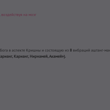
,
воздействуя на мозг
 Бога в аспекте Кришны и состоящую из
8
вибраций аштанг-ма
Харианг, Карианг, Нирнамей, Акамей»).