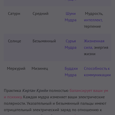
Сатурн
Средний
Шуни
Мудрость,
Мудра
интеллект,
терпение
Солнце
Безымянный
Сурья
Жизненная
Мудра
сила,
энергия
жизни
Меркурий
Мизинец
Буддхи
Способность к
Мудра
коммуникации
Практика
Киртан Крийи
полностью
балансирует ваши ум
и психику.
Каждая мудра изменяет ваши электрические
полярности. Указательный и безымянный пальцы имеют
отрицательный электрический заряд по отношению к