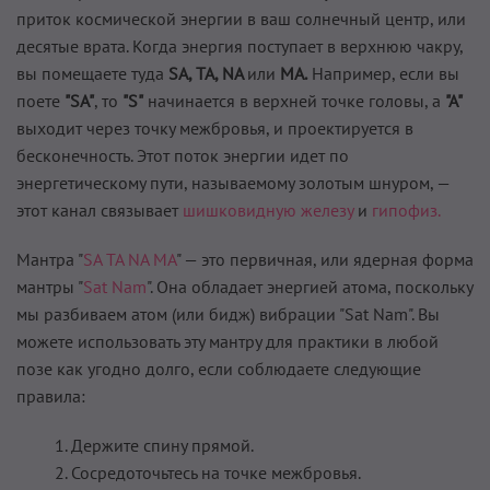
приток космической энергии в ваш солнечный центр, или
десятые врата. Когда энергия поступает в верхнюю чакру,
вы помещаете туда
SA, ТА, NA
или
МА.
Например, если вы
поете
"SA"
, то
"S"
начинается в верхней точке головы, а
"А"
выходит через точку межбровья, и проектируется в
бесконечность. Этот поток энергии идет по
энергетическому пути, называемому золотым шнуром, —
этот канал связывает
шишковидную железу
и
гипофиз.
Мантра "
SA ТА NA МА
" — это первичная, или ядерная форма
мантры "
Sat Nam
". Она обладает энергией атома, поскольку
мы разбиваем атом (или бидж) вибрации "Sat Nam". Вы
можете использовать эту мантру для практики в любой
позе как угодно долго, если соблюдаете следующие
правила:
Держите спину прямой.
Сосредоточьтесь на точке межбровья.