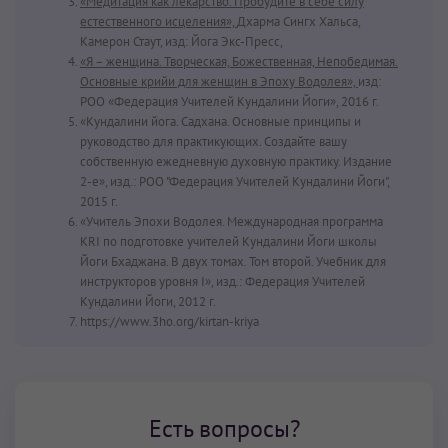
«Медитация как лекарство. Пробудите в себе силу
естественного исцеления»,
Дхарма Сингх Хальса,
Камерон Стаут, изд: Йога Экс-Пресс,
«Я – женщина. Творческая, Божественная, Непобедимая.
Основные крийи для женщин в Эпоху Водолея»,
изд:
РОО «Федерация Учителей Кундалини Йоги», 2016 г.
«Кундалини йога. Садхана. Основные принципы и
руководство для практикующих. Создайте вашу
собственную ежедневную духовную практику. Издание
2-е», изд.: РОО "Федерация Учителей Кундалини Йоги",
2015 г.
«Учитель Эпохи Водолея. Международная программа
KRI по подготовке учителей Кундалини Йоги школы
Йоги Бхаджана. В двух томах. Том второй. Учебник для
инструкторов уровня I», изд.: Федерация Учителей
Кундалини Йоги, 2012 г.
https://www.3ho.org/kirtan-kriya
Есть вопросы?