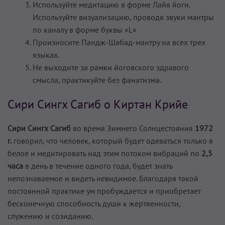
Используйте медитацию в форме Лайя йоги.
Используйте визуализацию, проводя звуки мантры
по каналу в форме буквы «L»
Произносите Пандж-Шабад-мантру на всех трех
языках.
Не выходите за рамки йоговского здравого
смысла, практикуйте без фанатизма.
Сири Сингх Сагиб о Киртан Крийе
Сири Сингх Сагиб
во время Зимнего Солнцестояния
1972
г.
говорил, что человек, который будет одеваться только в
белое и медитировать над этим потоком вибраций по
2,5
часа
в день в течение одного года, будет знать
непознаваемое и видеть невидимое. Благодаря такой
постоянной практике ум пробуждается и приобретает
бесконечную способность души к жертвенности,
служению и созиданию.