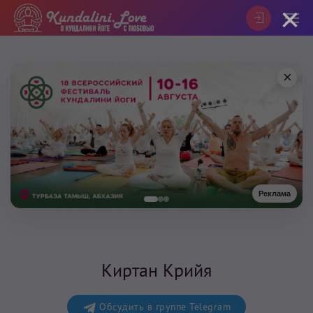
×
×
Реклама
Киртан Крийя
Обсудить в группе Telegram