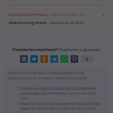
11:32
0:00
Kirtan Kriya (Short Version)
— Nirinjan Kaur (00:11:32)
Kirtan Kriya (Long Version)
— Nirinjan Kaur (00:30:40)
Понравилась медитация?
Поделитесь с друзьями!
0
Описание этой медитации составлено авторами сайта
KUNDALINI.LOVE на основании следующих источников:
«Ваша жизнь в чакрах. Руководство по пробуждению
энергии чакр»,
Гуру Раттана Каур, изд: Йога Экс-Пресс,
2018 г.
«Йога Осознания. Открытие новых возможностей Тела и
Духа»,
Гуру Раттана Каур, изд: Йога Экс-Пресс, 2013 г.