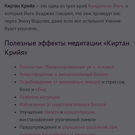
Киртан Крийя
— это одна из трех крий
Кундалини Йоги,
о
которых Йоги Бхаджан говорил, что они проведут нас
через Эпоху Водолея, даже если все остальное Учение
будет утрачено.
Полезные эффекты медитации «Киртан
Крийя»
Полностью сбалансированные ум и психика
Умиротворение и эмоциональный баланс
Освобождение от негативных эмоций
и стрессов,
боли и
обид
Развитие интуиции
Избавление от подсознательных блоков
Улучшение
памяти
и
концентрации,
восстановление утраченной памяти
Предупреждение и
улучшение состояния при
синдроме Альцгеймера и деменции