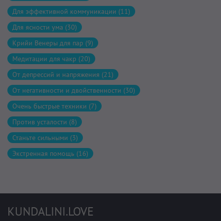
Для эффективной коммуникации (11)
Для ясности ума (30)
Крийи Венеры для пар (9)
Медитации для чакр (20)
От депрессий и напряжения (21)
От негативности и двойственности (30)
Очень быстрые техники (7)
Против усталости (8)
Станьте сильными (3)
Экстренная помощь (16)
KUNDALINI.LOVE