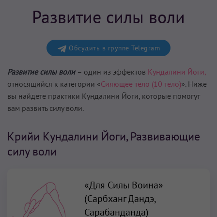
Развитие силы воли
Обсудить в группе Telegram
Развитие силы воли
– один из эффектов
Кундалини Йоги,
относящийся к категории «
Сияющее тело (10 тело)
». Ниже
вы найдете практики Кундалини Йоги, которые помогут
вам
развить силу воли
.
Крийи Кундалини Йоги, Развивающие
силу воли
«Для Силы Воина»
(Сарбханг Дандэ,
Сарабанданда)