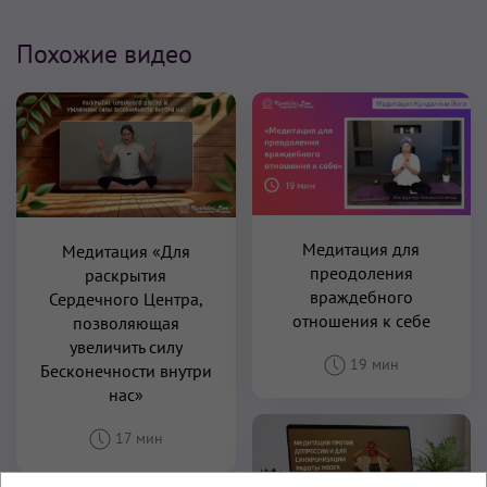
Похожие видео
Медитация для
Медитация «Для
преодоления
раскрытия
враждебного
Сердечного Центра,
отношения к себе
позволяющая
увеличить силу
19 мин
Бесконечности внутри
нас»
17 мин