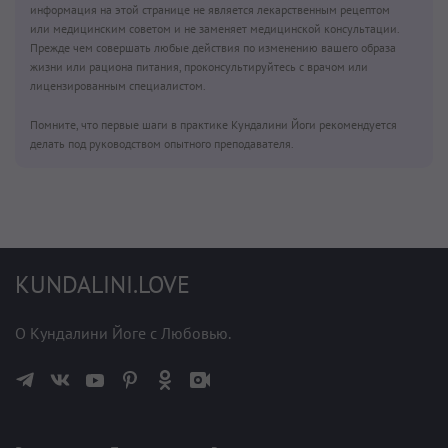
информация на этой странице не является лекарственным рецептом
или медицинским советом и не заменяет медицинской консультации.
Прежде чем совершать любые действия по изменению вашего образа
жизни или рациона питания, проконсультируйтесь с врачом или
лицензированным специалистом.
Помните, что первые шаги в практике Кундалини Йоги рекомендуется
делать под руководством опытного преподавателя.
KUNDALINI.LOVE
О Кундалини Йоге с Любовью.