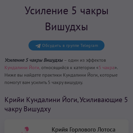
Усиление 5 чакры
Вишудхы
Обсудить в группе Telegram
Усиление 5 чакры Вишудхы
– один из эффектов
Кундалини Йоги,
относящийся к категории «
5 чакра
».
Ниже вы найдете практики Кундалини Йоги, которые
помогут вам
усилить 5 чакру вишудху
.
Крийи Кундалини Йоги, Усиливающие 5
чакру Вишудху
Крийя Горлового Лотоса