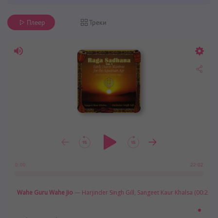
Плеер
Треки
22:02
0:00
Wahe Guru Wahe Jio
— Harjinder Singh Gill, Sangeet Kaur Khalsa (00:22:0