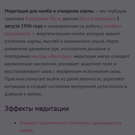
Медитация для нимба и очищения кармы
— это глубокая
практика
Кундалини Йоги,
данная
Йоги Бхаджаном
1
августа 1996 года
и направленная на работу с
нимбом
(арклайном)
— энергетическим полем, которое хранит
отпечатки кармы, мыслей и жизненного опыта. Через
ритмичное движение рук, осознанное дыхание и
повторение
мантры «Вахэ Гуру»
медитация мягко очищает
кармические наслоения, усиливает защитное поле и
восстанавливает связь с внутренним источником силы.
Практика помогает выйти из двойственности, укрепляет
интуицию и создаёт состояние внутренней целостности и
доверия к жизни.
Эффекты медитации
Очищает кармические отпечатки, хранящиеся в
нимбе.