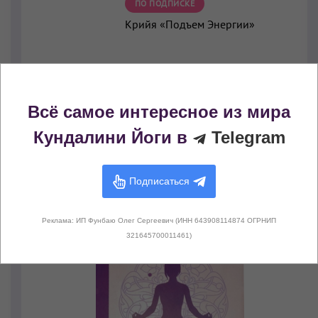
ПО ПОДПИСКЕ
Крийя «Подъем Энергии»
Всё самое интересное из мира
Кундалини Йоги в
Telegram
Книги с этой крийей
Подписаться
Реклама: ИП Фунбаю Олег Сергеевич (ИНН 643908114874 ОГРНИП
321645700011461)