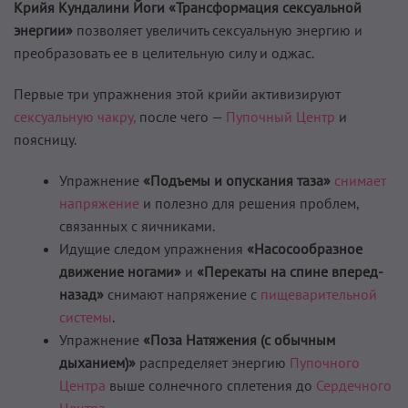
Крийя Кундалини Йоги «Трансформация сексуальной
энергии»
позволяет увеличить сексуальную энергию и
преобразовать ее в целительную силу и оджас.
Первые три упражнения этой крийи активизируют
сексуальную чакру,
после чего —
Пупочный Центр
и
поясницу.
Упражнение
«Подъемы и опускания таза»
снимает
напряжение
и полезно для решения проблем,
связанных с яичниками.
Идущие следом упражнения
«Насосообразное
движение ногами»
и
«Перекаты на спине вперед-
назад»
снимают напряжение с
пищеварительной
системы
.
Упражнение
«Поза Натяжения (с обычным
дыханием)»
распределяет энергию
Пупочного
Центра
выше солнечного сплетения до
Сердечного
Центра
.