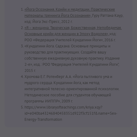
«Йога Осознания. Крийи и медитации. Практические
материалы тренинга Йога Осознания»,
Гуру Раттана Каур,
изд: Йога Экс-Пресс, 2012 г.
«Я – женщина. Творческая, Божественная, Непобедимая.
Основные крийи для женщин в Эпоху Водолея»,
изд:
РОО «Федерация Учителей Кундалини Йоги», 2016 г.
«Кундалини йога. Садхана. Основные принципы и
руководство для практикующих. Создайте вашу
собственную ежедневную духовную практику. Издание
2-е», изд.: РОО "Федерация Учителей Кундалини Йоги",
2015 г.
Хромова Е.Г. Ротенберг А.А. «Йога пытливого ума и
мудрого сердца. Кундалини йога, как метод
интегративной телесно-ориентированной психологии.
Методическое пособие для студентов обучающей
программы ИИППР», 2009 г.
https://www.libraryofteachings.com/kriya.xqy?
id=e040ba43246840458351d922f3cf151f&name=Sex-
Energy-Transformation