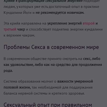
Крийя «Трансформация сексуальной энергии»
подходит
людям, у которых уже есть достаточный опыт в практике
Кундалини Йоги и
не рекомендуется новичкам.
Эта крийя направлена на
укрепление энергий
второй
и
третьей
чакр
и способствует поднятию энергии кундалини
к верхним чакрам.
Проблемы Секса в современном мире
В современном обществе принято смотреть на
секс, либо
как удовольствие, либо как на средство для продолжения
рода.
Система образования молчит о
важности умеренной
половой жизни,
так необходимой для поддержания
баланса нервной системы и крепкого здоровья.
Сексуальный опыт при правильном