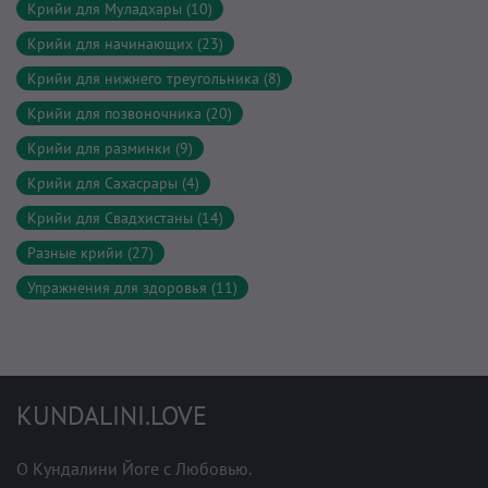
Крийи для Муладхары (10)
Крийи для начинающих (23)
Крийи для нижнего треугольника (8)
Крийи для позвоночника (20)
Крийи для разминки (9)
Крийи для Сахасрары (4)
Крийи для Свадхистаны (14)
Разные крийи (27)
Упражнения для здоровья (11)
KUNDALINI.LOVE
О Кундалини Йоге с Любовью.