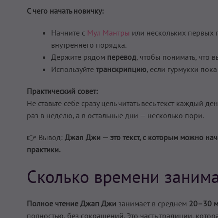
С чего начать новичку:
Начните с
Мул Мантры
или нескольких первых п
внутреннего порядка.
Держите рядом
перевод
, чтобы понимать, что 
Используйте
транскрипцию
, если гурмукхи пока
Практический совет:
Не ставьте себе сразу цель читать весь текст каждый д
раз в неделю, а в остальные дни — несколько пори.
👉 Вывод:
Джап Джи — это текст, с которым можно нача
практики.
Сколько времени занима
Полное чтение Джап Джи
занимает в среднем
20–30 м
полностью, без сокращений. Это часть традиции, котора