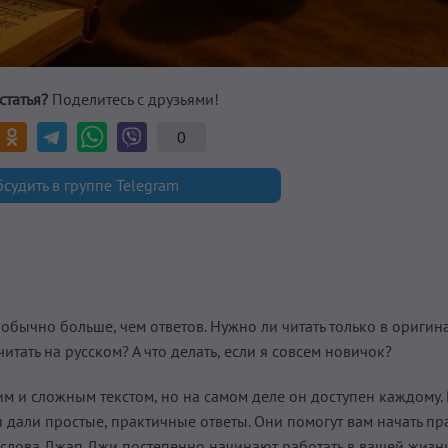
статья?
Поделитесь с друзьями!
0
судить в группе Telegram
бычно больше, чем ответов. Нужно ли читать только в оригина
тать на русском? А что делать, если я совсем новичок?
 и сложным текстом, но на самом деле он доступен каждому. 
дали простые, практичные ответы. Они помогут вам начать пр
как слова Джап Джи постепенно начинают работать в вашей жизн