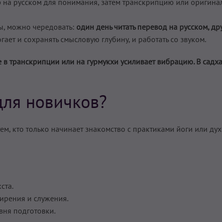
 на русском для понимания, затем транскрипцию или оригина
ы, можно чередовать:
один день читать перевод на русском, др
огает и сохранять смысловую глубину, и работать со звуком.
е в транскрипции или на гурмукхи усиливает вибрацию. В садх
для новичков?
ем, кто только начинает знакомство с практиками йоги или д
ста.
мирения и служения.
вня подготовки.