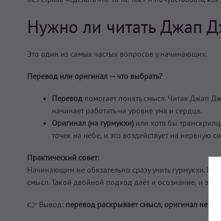
Нужно ли читать Джап Д
Это один из самых частых вопросов у начинающих.
Перевод или оригинал — что выбрать?
Перевод
помогает понять смысл. Читая Джап Джи
начинает работать на уровне ума и сердца.
Оригинал (на гурмукхи)
или хотя бы транскрипц
точек на нёбе, и это воздействует на нервную си
Практический совет:
Начинающим не обязательно сразу учить гурмукхи. Мо
смысл. Такой двойной подход даёт и осознание, и эффе
👉 Вывод:
перевод раскрывает смысл, оригинал несё