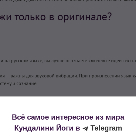
жи только в оригинале?
 на русском языке, вы лучше осознаёте ключевые идеи текста
ия — важны для звуковой вибрации. При произнесении язык к
стему и сознание.
жно читать транскрипцию и держать рядом перевод, чтобы пон
кт звука.
Всё самое интересное из мира
т вибрацию
. Лучше не противопоставлять их, а сочетать.
Кундалини Йоги в
Telegram