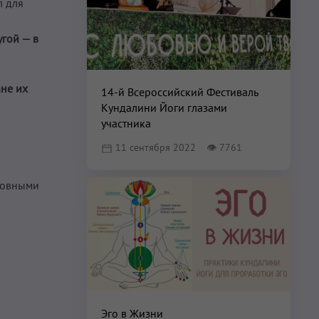
л для
угой — в
ане их
14-й Всероссийский Фестиваль
Кундалини Йоги глазами
участника
11 сентября 2022
👁
7761
уховными
Эго в Жизни