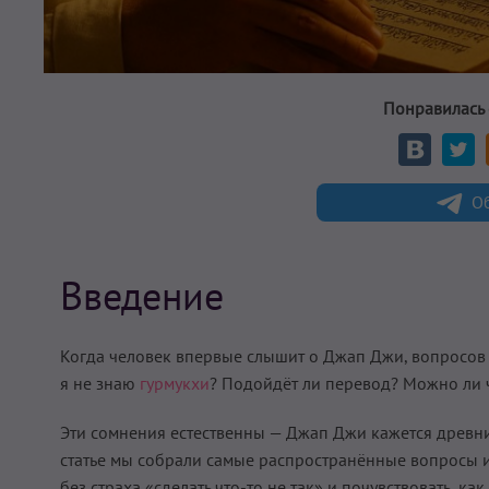
Понравилась 
Об
Введение
Когда человек впервые слышит о Джап Джи, вопросов о
я не знаю
гурмукхи
? Подойдёт ли перевод? Можно ли чи
Эти сомнения естественны — Джап Джи кажется древним
статье мы собрали самые распространённые вопросы и 
без страха «сделать что-то не так» и почувствовать, 