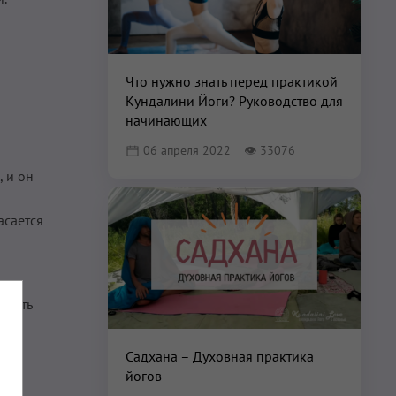
Что нужно знать перед практикой
Кундалини Йоги? Руководство для
начинающих
06 апреля 2022
👁
33076
, и он
асается
имать
Садхана – Духовная практика
йогов