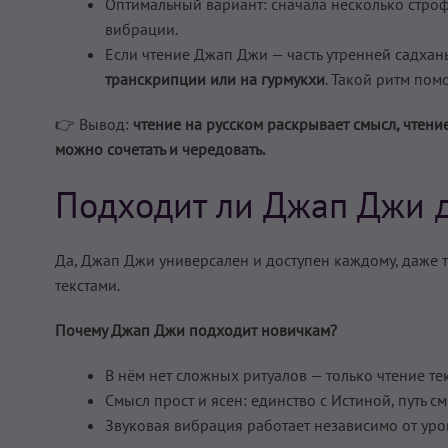
Оптимальный вариант: сначала несколько строф
вибрации.
Если чтение Джап Джи — часть утренней садхан
транскрипции или на гурмукхи
. Такой ритм пом
👉 Вывод:
чтение на русском раскрывает смысл, чтени
можно сочетать и чередовать.
Подходит ли Джап Джи 
Да, Джап Джи универсален и доступен каждому, даже т
текстами.
Почему Джап Джи подходит новичкам?
В нём нет сложных ритуалов — только чтение тек
Смысл прост и ясен: единство с Истиной, путь с
Звуковая вибрация работает независимо от уро