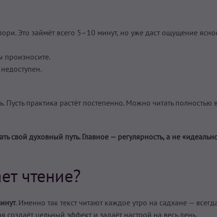
ори. Это займёт всего 5–10 минут, но уже даст ощущение ясно
вы произносите.
 недоступен.
ень. Пусть практика растёт постепенно. Можно читать полностью 
ть свой духовный путь. Главное — регулярность, а не «идеальн
ет чтение?
инут
. Именно так текст читают каждое утро на садхане — всегд
я создаёт цельный эффект и задаёт настрой на весь день.