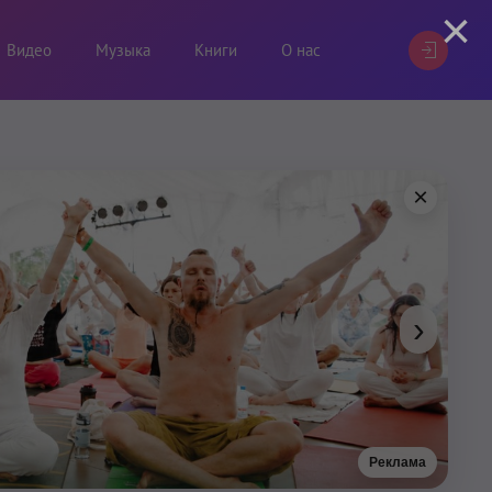
×
Видео
Музыка
Книги
О нас
×
›
Реклама