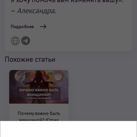
–
Александра
.
Подробнее
Похожие статьи
Почему важно быть
женщиной? (Страх
быть женщиной)