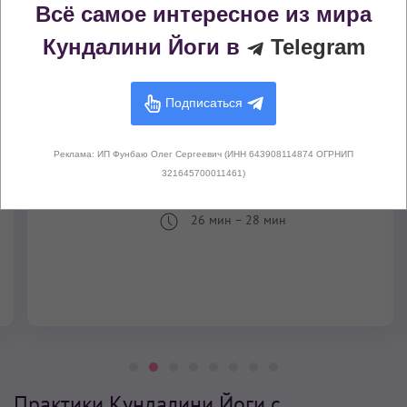
Всё самое интересное из мира
Техники и практики Кундалини Йоги,
Кундалини Йоги в
Telegram
упоминаемые в статье
Подписаться
Реклама: ИП Фунбаю Олег Сергеевич (ИНН 643908114874 ОГРНИП
321645700011461)
Комплекс, уничтожающий страх
26 мин
–
28 мин
Практики Кундалини Йоги с