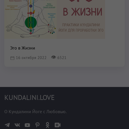
Эго в Жизни
👁
16 октября 2022
6521
KUNDALINI.LOVE
О Кундалини Йоге с Любовью.