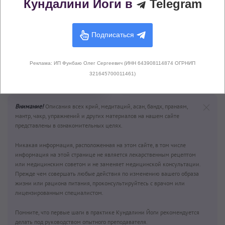
Кундалини Йоги в
Telegram
Подписаться
Искоренение
Терминатор эго стоя
(Терминатор) эго (1-3
(3 мин)
мин)
Реклама: ИП Фунбаю Олег Сергеевич (ИНН 643908114874 ОГРНИП
3 мин
–
3 мин
321645700011461)
1 мин
–
3 мин
Внимание!
Описания всех крий, медитаций, асан, бандх, пранаям,
мантр, чакр, упражнений и других материалов на нашем сайте
представлены в ознакомительных целях.
Никакая информация, расположенная на этом сайте, в том числе
информация на этой странице не является лекарственным рецептом
или медицинским советом и не заменяет медицинской консультации.
Прежде чем совершать любые действия по изменению вашего образа
жизни или рациона питания, проконсультируйтесь с врачом или
лицензированным специалистом.
Помните, что первые шаги в практике Кундалини Йоги рекомендуется
делать под руководством опытного преподавателя.