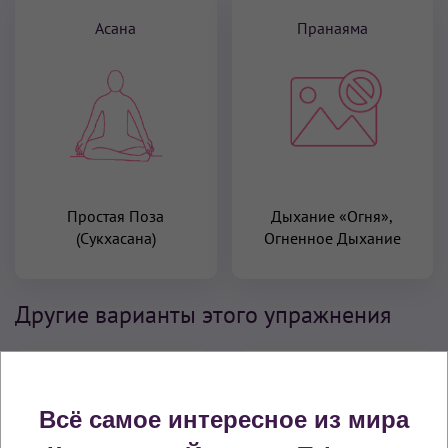
Асана
Пранаяма
Простая Поза
Дыхание «Огня»,
(Сукхасана)
Огненное Дыхание
Другие варианты этого упражнения
Всё самое интересное из мира