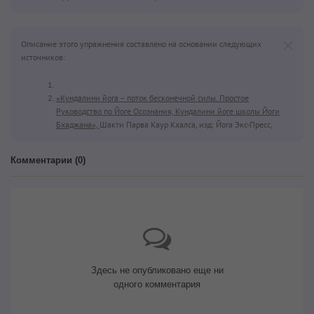
Описание этого упражнения составлено на основании следующих
источников:
«Кундалини йога – поток бесконечной силы. Простое
Руководство по Йоге Осознания, Кундалини йоге школы Йоги
Бхаджана»,
Шакти Парва Каур Кхалса, изд: Йога Экс-Пресс,
Комментарии (
0
)
Здесь не опубликовано еще ни
одного комментария