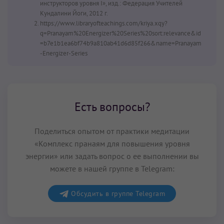
инструкторов уровня I», изд.: Федерация Учителей
Кундалини Йоги, 2012 г.
https://www.libraryofteachings.com/kriya.xqy?
q=Pranayam%20Energizer%20Series%20sort:relevance&id
=b7e1b1ea6bf74b9a810ab41d6d85f266&name=Pranayam
-Energizer-Series
Есть вопросы?
Поделиться опытом от практики медитации
«Комплекс пранаям для повышения уровня
энергии» или задать вопрос о ее выполнении вы
можете в нашей группе в Telegram:
Обсудить в группе Telegram