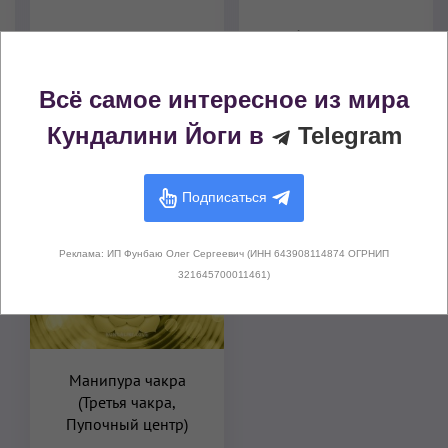
Гьян Мудра (Печать
Глубокое дыхание
Знания)
Всё самое интересное из мира
Кундалини Йоги в
Telegram
Подписаться
Чакры, активируемые этой медитацией
Реклама: ИП Фунбаю Олег Сергеевич (ИНН 643908114874 ОГРНИП
321645700011461)
Манипура чакра
(Третья чакра,
Пупочный центр)