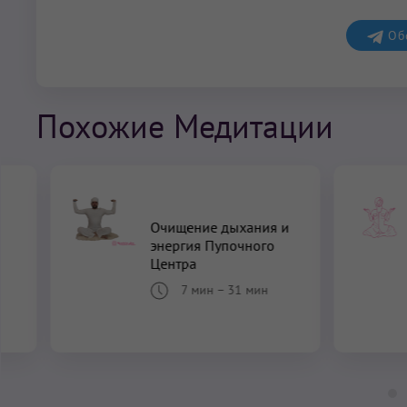
Обс
Похожие Медитации
Очищение дыхания и
энергия Пупочного
Центра
7 мин
–
31 мин