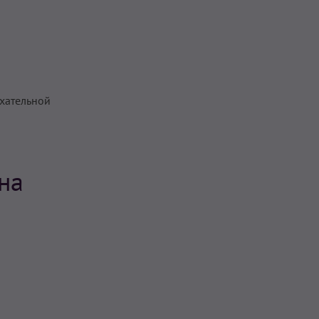
хательной
на