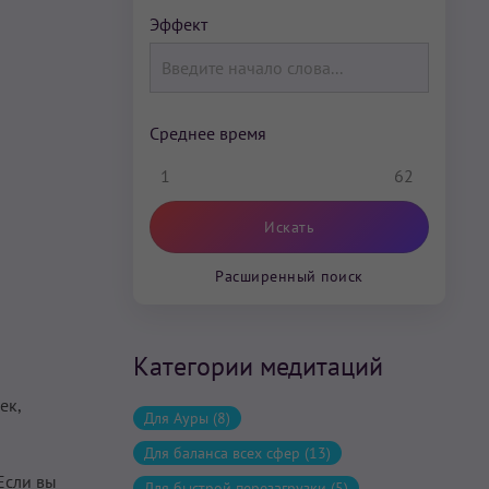
Эффект
Среднее время
1
62
Расширенный поиск
Категории медитаций
ек,
Для Ауры (8)
Для баланса всех сфер (13)
Если вы
Для быстрой перезагрузки (5)