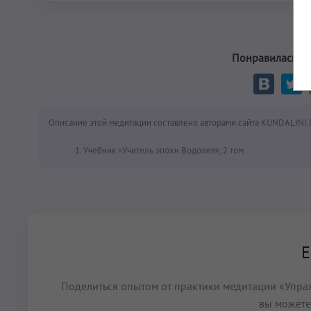
Понравилась ме
Описание этой медитации составлено авторами сайта KUNDALINI.
Учебник «Учитель эпохи Водолея», 2 том
Е
Поделиться опытом от практики медитации «Упра
вы можете