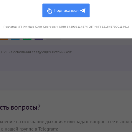
Подписаться
дитация?
Поделитесь с друзьями!
Реклама: ИП Фунбаю Олег Сергеевич (ИНН 643908114874 ОГРНИП 321645700011461)
0
LOVE на основании следующих источников:
сть вопросы?
жнение на осознание дыхания» или задать вопрос о ее выпол
 в нашей группе в Telegram: