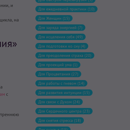
нии, и
Для ежедневной практики (10)
Для Женщин (15)
цикла, на
Для заряда энергией (7)
Для исцеления себя (49)
ния»
Для подготовки ко сну (4)
Для преодоления страха (20)
Для проекций ума (1)
Для Процветания (27)
Для работы с гневом (14)
на
Для развития интуиции (15)
Нам
с
Для связи с Духом (24)
Для Сердечного центра (23)
нутреннюю
Для снятия стресса (18)
Для счастья (15)