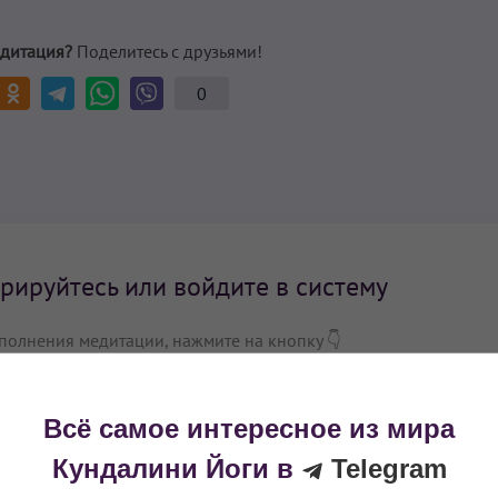
дитация?
Поделитесь с друзьями!
0
рируйтесь или войдите в систему
полнения медитации, нажмите на кнопку 👇
Войти
Всё самое интересное из мира
Кундалини Йоги в
Telegram