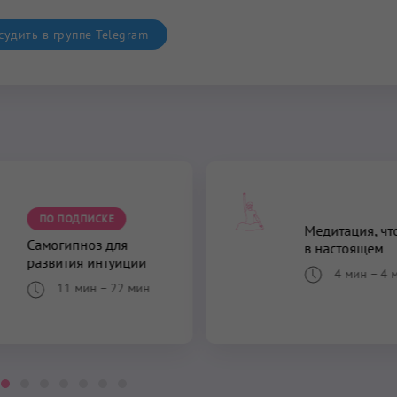
удить в группе Telegram
ПО ПОДПИСКЕ
Медитация, чт
Самогипноз для
в настоящем
развития интуиции
4 мин
–
4 
11 мин
–
22 мин