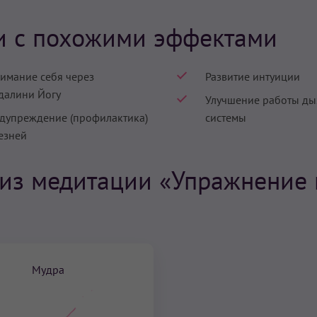
и с похожими эффектами
имание себя через
Развитие интуиции
далини Йогу
Улучшение работы ды
дупреждение (профилактика)
системы
езней
 из медитации «Упражнение 
Мудра