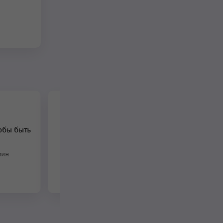
Медитация для
обы быть
Седьмой и Восьмой
чакр (Сахасрара чакры
и Ауры)
мин
11 мин
–
31 мин