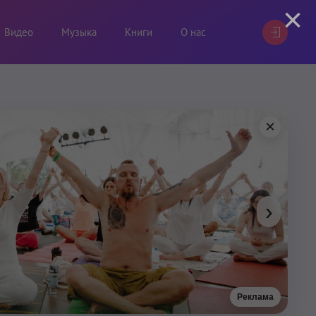
×
Видео
Музыка
Книги
О нас
×
›
Реклама