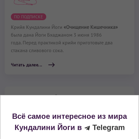
ПО ПОДПИСКЕ
Крийя Кундалини Йоги
«Очищение Кишечника»
была дана Йоги Бхаджаном 3 июня 1986
года. Перед практикой крийи приготовьте два
стакана сливового сока.
Читать далее...
Очищение организма и
профилактика
заболеваний
Всё самое интересное из мира
33 мин
–
1 час 01 мин
Кундалини Йоги в
Telegram
ПО ПОДПИСКЕ