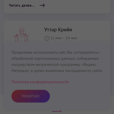
Читать далее...
Уттар Крийя
11 мин
–
14 мин
Продолжая использовать сайт, Вы соглашаетесь с
обработкой персональных данных, собираемых
Медитация Кундалини Йоги
«Уттар Крийя» (Uttar
посредством метрической программы «Яндекс
Kriya)
обновляет клетки головного мозга,
Метрика», в целях аналитики посещаемости сайта.
предотвращая старческое слабоумие, приводит в
состояние эмоционального умиротворения и покоя,
Политика конфиденциальности
раскрывает Сердечную Чакру, укрепляет сердце,
уменьшает риск возникновения инфарктов,
ПОНЯТНО!
обновляет легкие, приводит в порядок плечи и шею,
защищает артерии от тромбов, замедляет процессы
Практика
Избранное
Поиск
Профиль
старения.