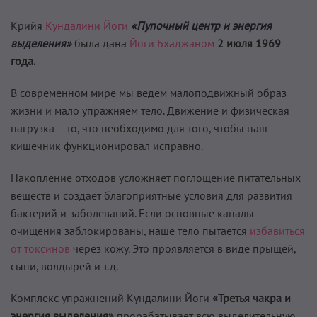
Крийя
Кундалини Йоги
«Пупочный центр и энергия
выделения»
была дана
Йоги Бхаджаном
2 июля 1969
года.
В современном мире мы ведем малоподвижный образ
жизни и мало упражняем тело. Движение и физическая
нагрузка – то, что необходимо для того, чтобы наш
кишечник функционировал исправно.
Накопление отходов усложняет поглощение питательных
веществ и создает благоприятные условия для развития
бактерий и заболеваний. Если основные каналы
очищения заблокированы, наше тело пытается
избавиться
от токсинов
через кожу. Это проявляется в виде прыщей,
сыпи, волдырей и т.д.
Комплекс упражнений Кундалини Йоги
«Третья чакра и
энергия выделения»
прорабатывает всю выделительную