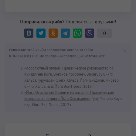
Понравилась крийя?
Поделитесь с друзьями!
0
Описание этой крийи составлено авторами сайта
KUNDALINI.LOVE на основании следующих источников:
«Абсолютный баланс. Практическое руководство по
Кундалини йоге, учебное пособие»,
Вахегуру Сингх
Хальса, Гуручаран Сингх Хальса, Йоги Бхаджан, Нирвер
Сингх Халса, изд: Йога Экс-Пресс, 2019 г.
«Йога Осознания. Крийи и медитации. Практические
материалы тренинга Йога Осознания»,
Гуру Раттана Каур,
изд: Йога Экс-Пресс, 2012 г.