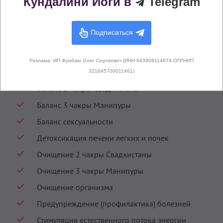
Кундалини Йоги в
Telegram
Подписаться
Практики Кундалини Йоги с похожими
эффектами
Реклама: ИП Фунбаю Олег Сергеевич (ИНН 643908114874 ОГРНИП
321645700011461)
Баланс 2 чакры Свадхистаны
Баланс 3 чакры Манипуры
Баланс сексуальности
Детоксикация печени легких и почек
Очищение 2 чакры Свадхистаны
Очищение 3 чакры Манипуры
Очищение организма
Предупреждение (профилактика) болезней
Стимуляция естественного потока энергии