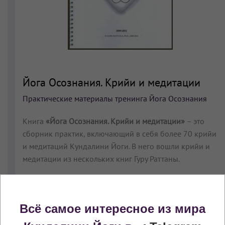
Йога Осознания. Крийи и медитации
Практические материалы тренинга Йога Осознания
Книга
«Йога Осознания. Крийи и медитации»
– это
сборник практик, включающий в себя более 70 крийи
и медитаций Кундалини Йоги. В него вошли крийи и
медитации из нескольких книг Гуру Раттаны.
Подробнее
Всё самое интересное из мира