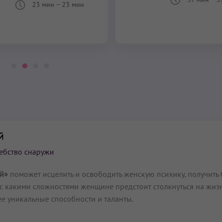
23 мин
–
23 мин
й
ебство снаружи
й»
поможет исцелить и освободить женскую психику, получить 
 с какими сложностями женщине предстоит столкнуться на жи
ее уникальные способности и таланты.