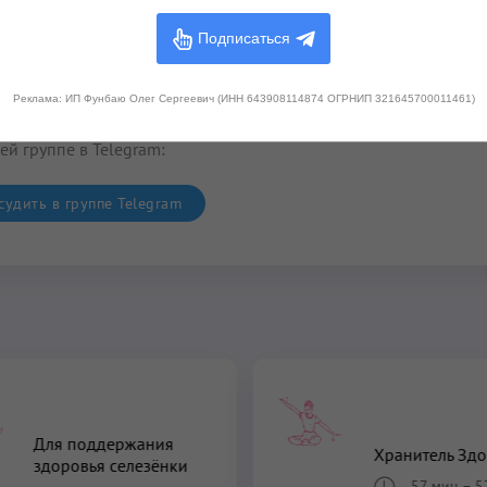
Подписаться
сть вопросы?
Реклама: ИП Фунбаю Олег Сергеевич (ИНН 643908114874 ОГРНИП 321645700011461)
 здорового тела» или задать вопрос о ее выполнении вы може
ей группе в Telegram:
удить в группе Telegram
Для поддержания
Хранитель Здо
здоровья селезёнки
57 мин
–
5