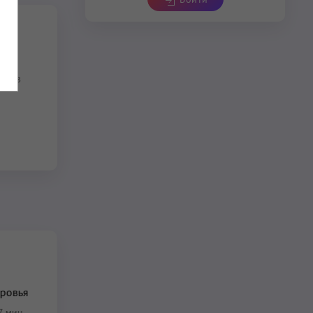
те в
ровья
7 мин