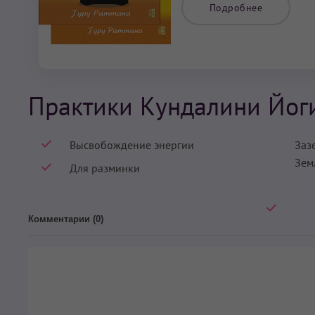
Подробнее
Практики Кундалини Йог
Высвобождение энергии
Заз
Зем
Для разминки
Комментарии (
0
)