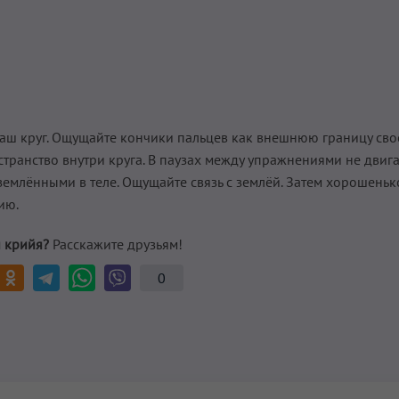
ш круг. Ощущайте кончики пальцев как внешнюю границу свое
ранство внутри круга. В паузах между упражнениями не двига
аземлёнными в теле. Ощущайте связь с землёй. Затем хорошеньк
ию.
 крийя?
Расскажите друзьям!
0