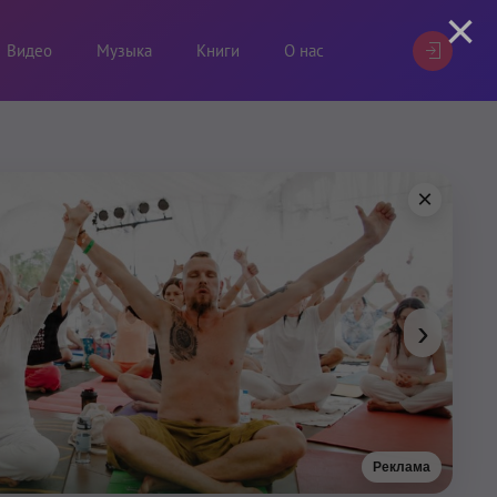
×
Видео
Музыка
Книги
О нас
×
›
Реклама