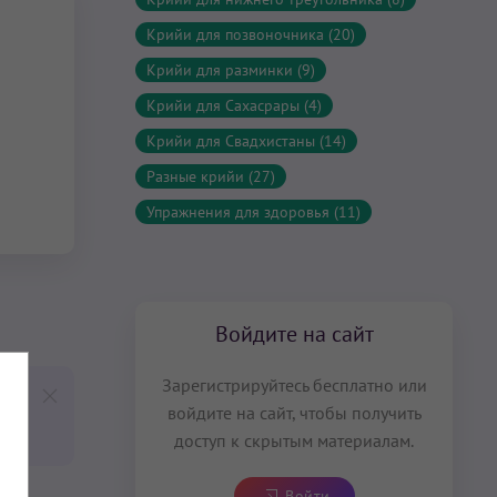
Крийи для позвоночника (20)
Крийи для разминки (9)
Крийи для Сахасрары (4)
Крийи для Свадхистаны (14)
Разные крийи (27)
Упражнения для здоровья (11)
Войдите на сайт
Зарегистрируйтесь бесплатно или
войдите на сайт, чтобы получить
доступ к скрытым материалам.
Войти