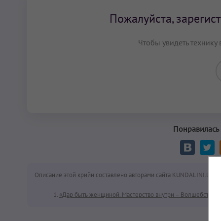
Пожалуйста, зарегист
Чтобы увидеть технику 
Понравилась 
Описание этой крийи составлено авторами сайта KUNDALINI.LOVE
«Дар быть женщиной. Мастерство внутри – Волшебство с