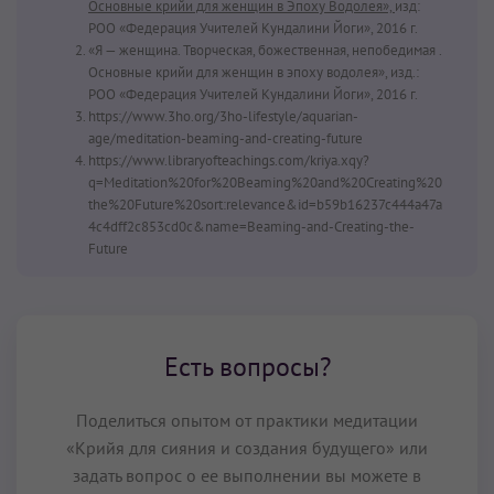
Основные крийи для женщин в Эпоху Водолея»,
изд:
РОО «Федерация Учителей Кундалини Йоги», 2016 г.
«Я — женщина. Творческая, божественная, непобедимая .
Основные крийи для женщин в эпоху водолея», изд.:
РОО «Федерация Учителей Кундалини Йоги», 2016 г.
https://www.3ho.org/3ho-lifestyle/aquarian-
age/meditation-beaming-and-creating-future
https://www.libraryofteachings.com/kriya.xqy?
q=Meditation%20for%20Beaming%20and%20Creating%20
the%20Future%20sort:relevance&id=b59b16237c444a47a
4c4dff2c853cd0c&name=Beaming-and-Creating-the-
Future
Есть вопросы?
Поделиться опытом от практики медитации
«Крийя для сияния и создания будущего» или
задать вопрос о ее выполнении вы можете в