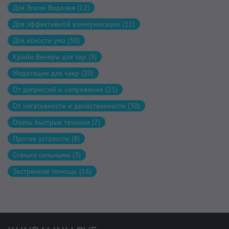
Для Эпохи Водолея (12)
Для эффективной коммуникации (11)
Для ясности ума (30)
Крийи Венеры для пар (9)
Медитации для чакр (20)
От депрессий и напряжения (21)
От негативности и двойственности (30)
Очень быстрые техники (7)
Против усталости (8)
Станьте сильными (3)
Экстренная помощь (16)