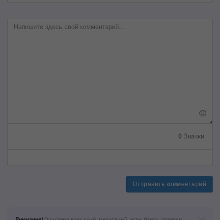
0
Значки
Отправить комментарий
Внимание!
Описания всех крий, медитаций, асан, бандх, пранаям,