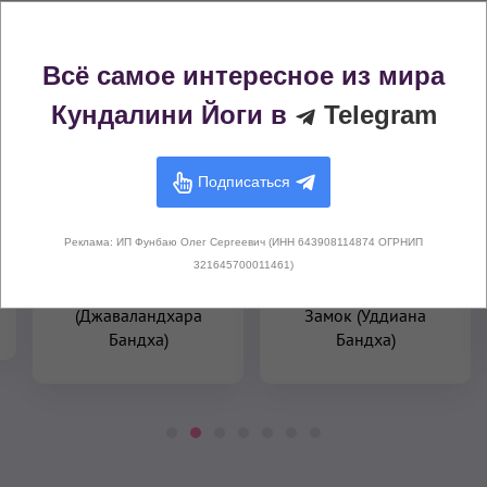
«Для канала Сушумна»
Всё самое интересное из мира
Замок
Замок
Кундалини Йоги в
Telegram
Подписаться
Реклама: ИП Фунбаю Олег Сергеевич (ИНН 643908114874 ОГРНИП
321645700011461)
Горловой замок
Диафрагмальный
(Джаваландхара
Замок (Уддиана
Бандха)
Бандха)