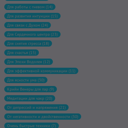
Для работы с гневом (14)
Для развития интуиции (15)
Для связи с Духом (24)
Для Сердечного центра (23)
Для снятия стресса (18)
Для счастья (15)
Для Эпохи Водолея (12)
Для эффективной коммуникации (11)
Для ясности ума (30)
Крийи Венеры для пар (9)
Медитации для чакр (20)
От депрессий и напряжения (21)
От негативности и двойственности (30)
Очень быстрые техники (7)