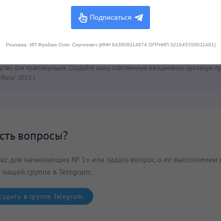
крийя?
Поделитесь с друзьями!
Подписаться
0
Реклама: ИП Фунбаю Олег Сергеевич (ИНН 643908114874 ОГРНИП 321645700011461)
 на основании следующих источников:
дство для практикующих. Создайте вашу собственную ежедневную духовную пр
оги", 2015 г.
сть вопросы?
кс для начинающих № 1» или задать вопрос о ее выполнении 
 нашей группе в Telegram:
удить в группе Telegram