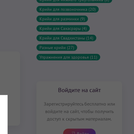
Крийи для позвоночника (20)
Крийи для разминки (9)
Крийи для Сахасрары (4)
Крийи для Свадхистаны (14)
Разные крийи (27)
Упражнения для здоровья (11)
Войдите на сайт
Зарегистрируйтесь бесплатно или
войдите на сайт, чтобы получить
доступ к скрытым материалам.
Войти