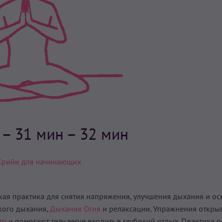
н
– 31 мин – 32 мин
Крийи для начинающих
кая практика для снятия напряжения, улучшения дыхания и ос
кого дыхания,
Дыхания Огня
и релаксации. Упражнения откры
тр
и помогают телу легче входить в глубокий отдых. Практика 