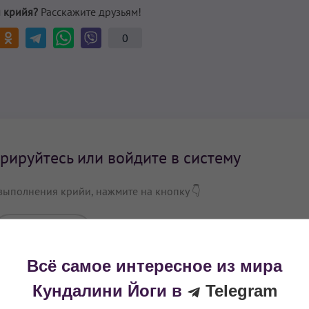
 крийя?
Расскажите друзьям!
0
рируйтесь или войдите в систему
выполнения крийи, нажмите на кнопку 👇
Войти
Всё самое интересное из мира
Кундалини Йоги в
Telegram