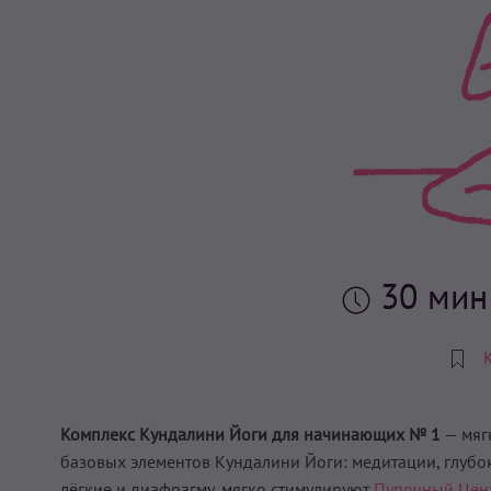
30 ми
Комплекс Кундалини Йоги для начинающих № 1
— мяг
базовых элементов Кундалини Йоги: медитации, глубо
лёгкие и диафрагму, мягко стимулируют
Пупочный Цен