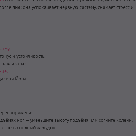
осле дня: она успокаивает нервную систему, снимает стресс и
агму
.
онус и устойчивость.
анавливаться.
ние.
алини Йоги.
перенапряжения.
дъёмах ног — уменьшите высоту подъёма или согните колени.
те, не на полный желудок.