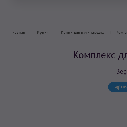
Главная
Крийи
Крийи для начинающих
Компл
Комплекс д
Beg
Обс