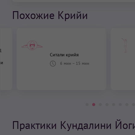
Похожие Крийи
1
Ситали крийя
 и
6 мин
–
15 мин
Практики Кундалини Йог