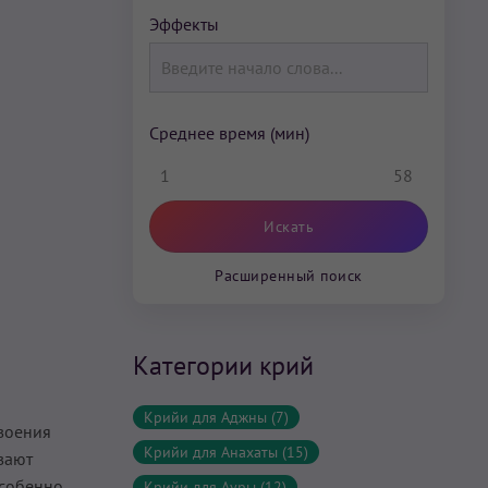
Эффекты
Среднее время (мин)
1
58
Расширенный поиск
Категории крий
Крийи для Аджны (7)
воения
Крийи для Анахаты (15)
вают
особенно
Крийи для Ауры (12)