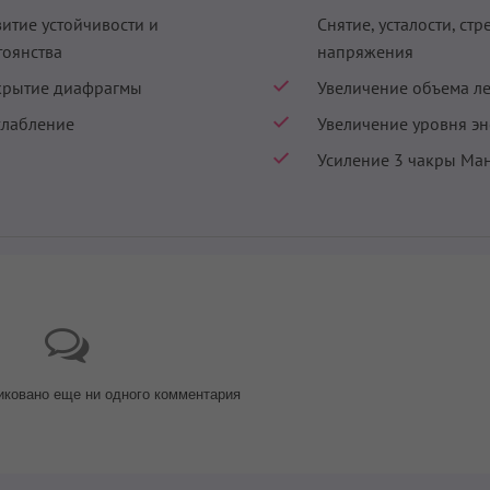
витие устойчивости и
Снятие, усталости, стр
тоянства
напряжения
крытие диафрагмы
Увеличение объема л
слабление
Увеличение уровня э
Усиление 3 чакры Ма
иковано еще ни одного комментария