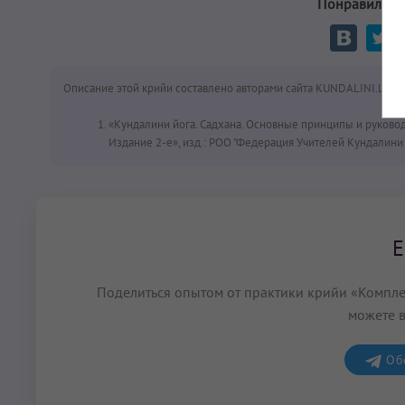
Понравилась 
Описание этой крийи составлено авторами сайта KUNDALINI.LOVE
«Кундалини йога. Садхана. Основные принципы и руково
Издание 2-е», изд.: РОО "Федерация Учителей Кундалини Й
Е
Поделиться опытом от практики крийи «Компле
можете в
Обс