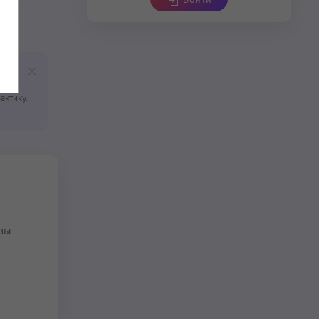
актику.
вы