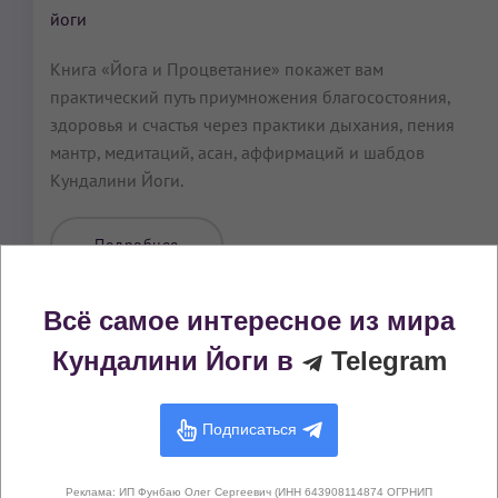
йоги
Книга «Йога и Процветание» покажет вам
практический путь приумножения благосостояния,
здоровья и счастья через практики дыхания, пения
мантр, медитаций, асан, аффирмаций и шабдов
Кундалини Йоги.
Подробнее
Всё самое интересное из мира
Практики Кундалини Йоги с похожими
Кундалини Йоги в
Telegram
эффектами
Баланс 3 чакры Манипуры
Подписаться
Баланс 4 чакры Анахаты
Реклама: ИП Фунбаю Олег Сергеевич (ИНН 643908114874 ОГРНИП