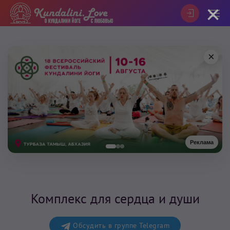
×
×
Реклама
Комплекс для сердца и души
Обсудить в группе Telegram