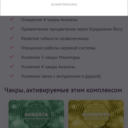
Наполнение силой
321645700011461)
Очищение 3 чакры Манипуры
Очищение 4 чакры Анахаты
Привлечение процветания через Кундалини Йогу
Развитие гибкости позвоночника
Улучшение работы нервной системы
Усиление 3 чакры Манипуры
Усиление 4 чакры Анахаты
Усиление связи с внтуренним я (душой)
Чакры, активируемые этим комплексом