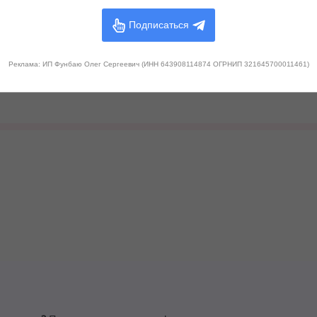
Подписаться
Реклама: ИП Фунбаю Олег Сергеевич (ИНН 643908114874 ОГРНИП 321645700011461)