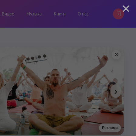
×
Видео
Музыка
Книги
О нас
×
›
Реклама