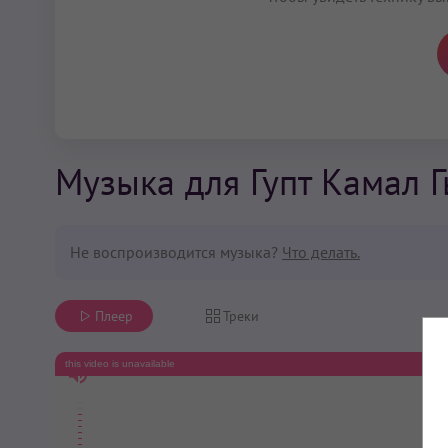
Музыка для Гупт Камал 
Не воспроизводится музыка?
Что делать.
Плеер
Треки
this video is unavailable