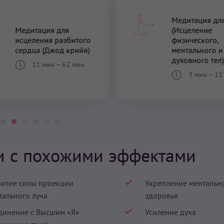
Медитация для
Медитация для
(Исцеление
исцеления разбитого
физического,
сердца (Джод крийя)
ментального и
духовного тел)
11 мин
–
62 мин
3 мин
–
11
и с похожими эффектами
витие силы проекции
Укрепление ментальн
тального луча
здоровья
динение с Высшим «Я»
Усиление духа