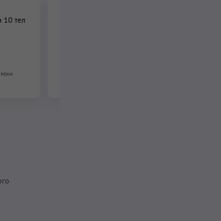
 10 тел
Исцеление рода до
седьмого колена
11 мин
–
31 мин
 мин
ого