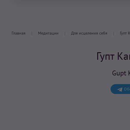
Главная
Медитации
Для исцеления себя
Гупт 
Гупт К
Gupt 
Обс