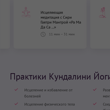
Исцеляющая
медитация с Сири
Гаятри Мантрой «Ра Ма
Да Са ...»
11 мин
–
31 мин
Практики Кундалини Йог
Исцеление и избавление от
Раз
болезней
мен
Исцеление физического тела
Сое