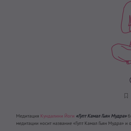
Медитация
Кундалини Йоги
«Гупт Камал Гьян Мудра»
б
медитации носит название «Гупт Камал Гьян Мудра» и о