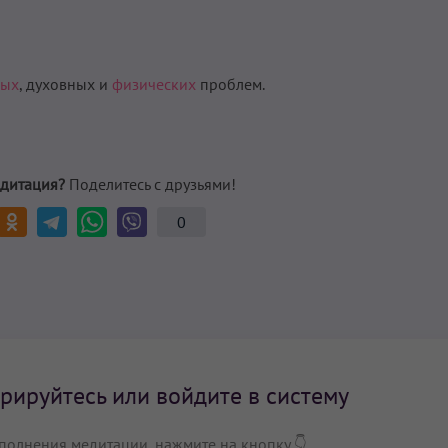
ных
, духовных и
физических
проблем.
дитация?
Поделитесь с друзьями!
0
рируйтесь или войдите в систему
полнения медитации, нажмите на кнопку 👇