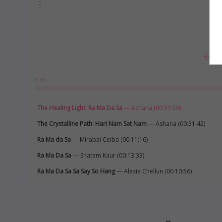
0:00
The Healing Light: Ra Ma Da Sa
— Ashana (00:31:59)
The Crystalline Path: Hari Nam Sat Nam
— Ashana (00:31:42)
Ra Ma da Sa
— Mirabai Ceiba (00:11:16)
Ra Ma Da Sa
— Snatam Kaur (00:13:33)
Ra Ma Da Sa Sa Say So Hang
— Alexia Chellun (00:10:56)