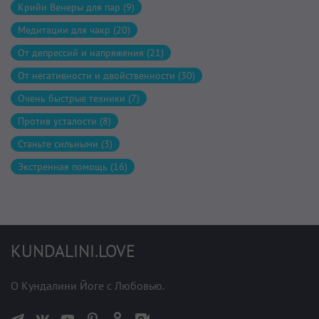
Крийи Венеры для пар (9)
Медитации для чакр (20)
От депрессий и напряжения (21)
От негативности и двойственности (30)
Очень быстрые техники (7)
Против усталости (8)
Станьте сильными (3)
Экстренная помощь (16)
KUNDALINI.LOVE
О Кундалини Йоге с Любовью.