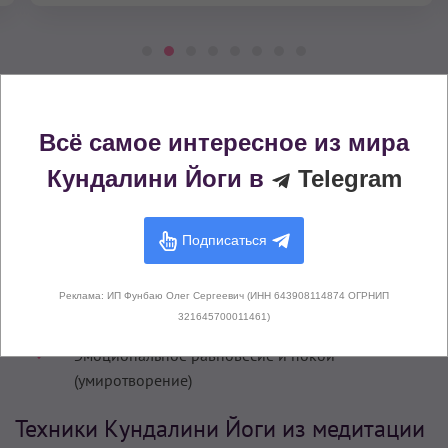
Практики Кундалини Йоги с похожими
эффектами
Всё самое интересное из мира
Кундалини Йоги в
Telegram
Исцеление и избавление от болезней
Исцеление кармы предков
Подписаться
Исцеление прошлого
Очищение (исцеление) кармы
Реклама: ИП Фунбаю Олег Сергеевич (ИНН 643908114874 ОГРНИП
321645700011461)
Развитие бесстрашия
Эмоциональное равновесие и покой
(умиротворение)
Техники Кундалини Йоги из медитации