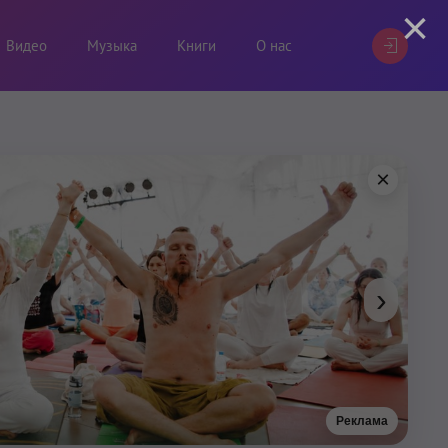
×
Видео
Музыка
Книги
О нас
×
›
Реклама