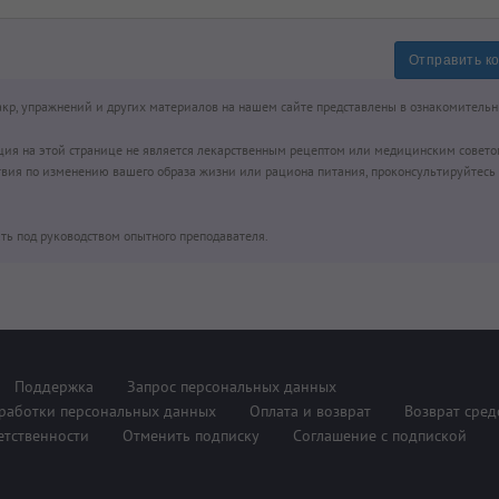
Отправить к
чакр, упражнений и других материалов на нашем сайте представлены в ознакомительн
ция на этой странице не является лекарственным рецептом или медицинским совето
вия по изменению вашего образа жизни или рациона питания, проконсультируйтесь 
ть под руководством опытного преподавателя.
Поддержка
Запрос персональных данных
работки персональных данных
Оплата и возврат
Возврат сред
етственности
Отменить подписку
Соглашение с подпиской