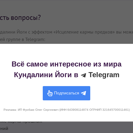
сть вопросы?
ундалини Йоги с эффектом «Исцеление кармы предков» вы може
ей группе в Telegram:
удить в группе Telegram
Всё самое интересное из мира
Кундалини Йоги в
Telegram
Подписаться
ние судьбы
Очищение кармы сына
ие (исцеление) кармы
Развитие целительских
Реклама: ИП Фунбаю Олег Сергеевич (ИНН 643908114874 ОГРНИП 321645700011461)
способностей
ние кармы прошлых
ений