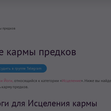
ы предков
е кармы предков
удить в группе Telegram
и Йоги,
относящийся к категории «
Исцеление
». Ниже вы найд
ь карму предков
.
ги для Исцеления кармы