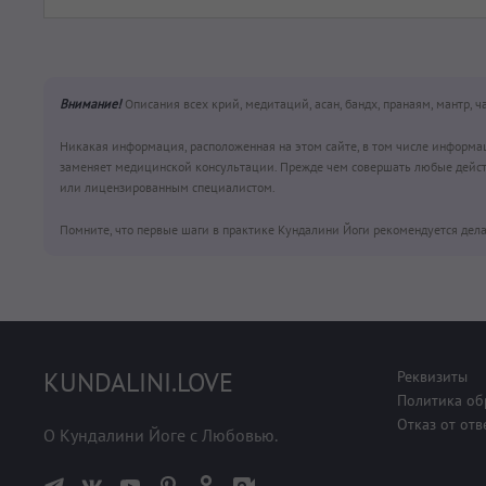
Внимание!
Описания всех крий, медитаций, асан, бандх, пранаям, мантр, 
Никакая информация, расположенная на этом сайте, в том числе информа
заменяет медицинской консультации. Прежде чем совершать любые дейст
или лицензированным специалистом.
Помните, что первые шаги в практике Кундалини Йоги рекомендуется дела
KUNDALINI.LOVE
Реквизиты
Политика об
Отказ от отв
О Кундалини Йоге с Любовью.