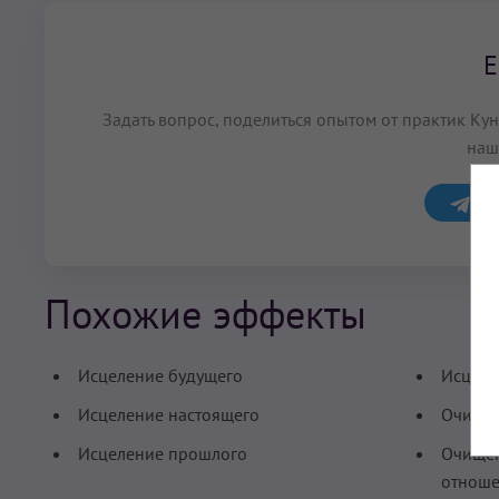
Е
Задать вопрос, поделиться опытом от практик К
наш
Обс
Похожие эффекты
Исцеление будущего
Исцеле
Исцеление настоящего
Очищен
Исцеление прошлого
Очище
отнош