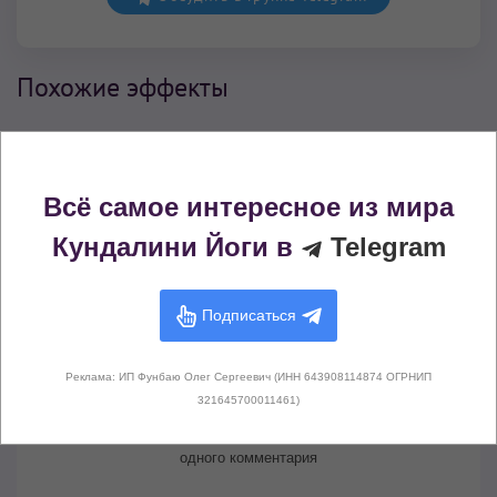
Похожие эффекты
Исцеление кармы предков
Очищение (исцеление) кармы
Всё самое интересное из мира
Очищение кармы сына
Кундалини Йоги в
Telegram
Комментарии (
0
)
Подписаться
Реклама: ИП Фунбаю Олег Сергеевич (ИНН 643908114874 ОГРНИП
321645700011461)
Здесь не опубликовано еще ни
одного комментария