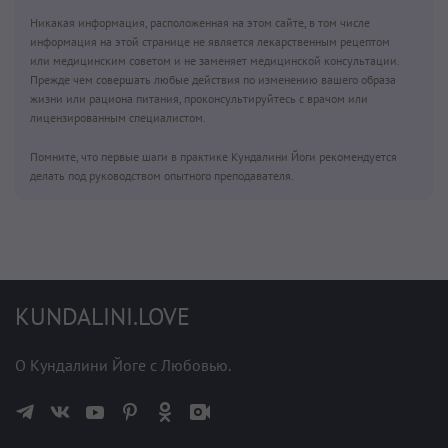
Никакая информация, расположенная на этом сайте, в том числе
информация на этой странице не является лекарственным рецептом
или медицинским советом и не заменяет медицинской консультации.
Прежде чем совершать любые действия по изменению вашего образа
жизни или рациона питания, проконсультируйтесь с врачом или
лицензированным специалистом.
Помните, что первые шаги в практике Кундалини Йоги рекомендуется
делать под руководством опытного преподавателя.
KUNDALINI.LOVE
О Кундалини Йоге с Любовью.