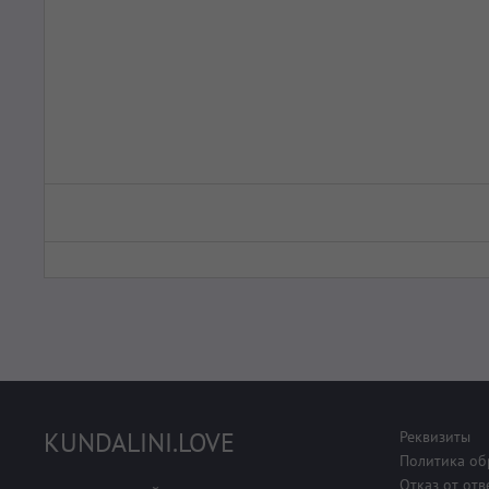
KUNDALINI.LOVE
Реквизиты
Политика об
Отказ от отв