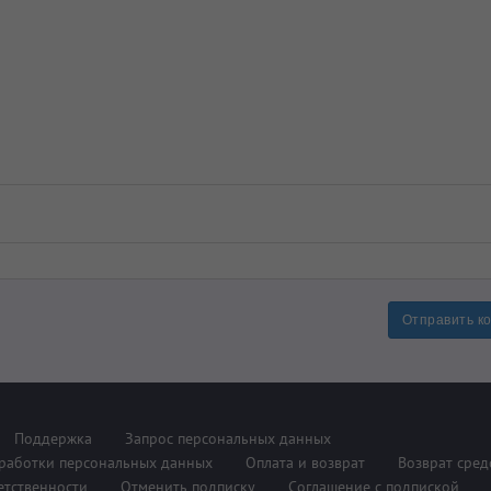
Отправить к
Поддержка
Запрос персональных данных
работки персональных данных
Оплата и возврат
Возврат сред
етственности
Отменить подписку
Соглашение с подпиской