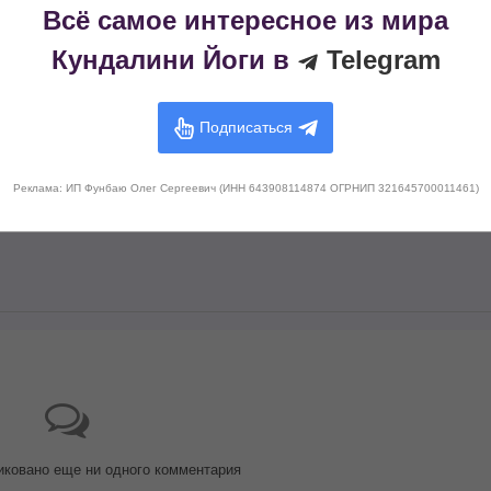
Всё самое интересное из мира
Кундалини Йоги в
Telegram
Подписаться
Реклама: ИП Фунбаю Олег Сергеевич (ИНН 643908114874 ОГРНИП 321645700011461)
иковано еще ни одного комментария