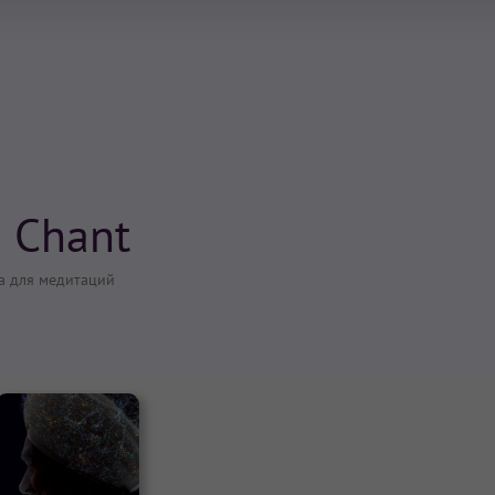
 Chant
а для медитаций