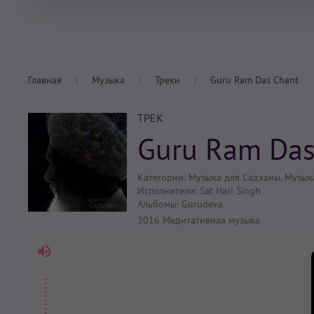
Главная
Музыка
Треки
Guru Ram Das Chant
ТРЕК
Guru Ram Das
Категории:
Музыка для Садханы
,
Музык
Исполнители:
Sat Hari Singh
Альбомы:
Gurudeva
2016
Медитативная музыка