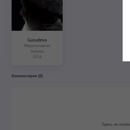
Gurudeva
Медитативная
музыка
2016
Комментарии (
0
)
Здесь не опубл