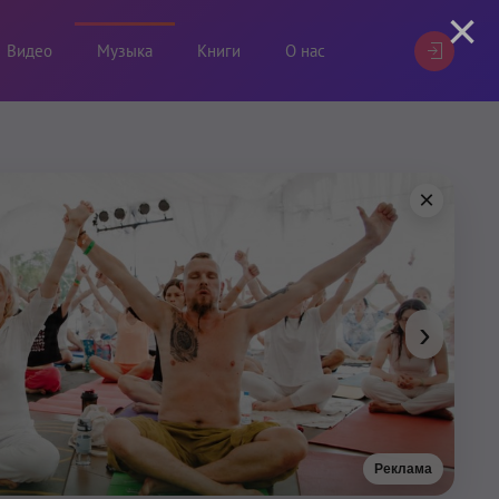
×
Видео
Музыка
Книги
О нас
×
›
Реклама