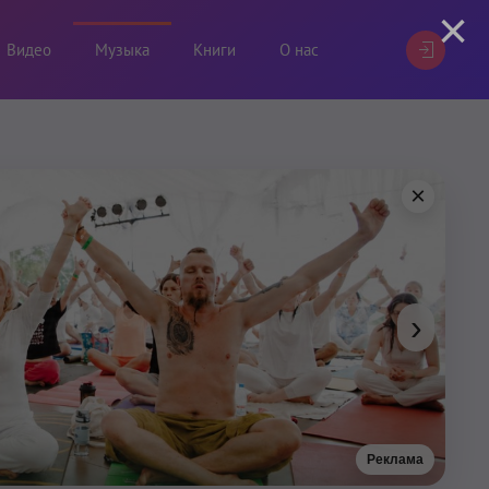
×
Видео
Музыка
Книги
О нас
×
›
Реклама