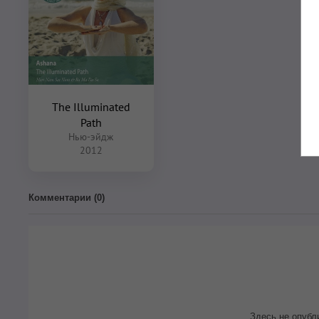
The Illuminated
Path
Нью-эйдж
2012
Комментарии (
0
)
Здесь не опубл