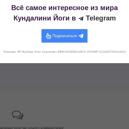
Всё самое интересное из мира
Кундалини Йоги в
Telegram
Подписаться
Реклама: ИП Фунбаю Олег Сергеевич (ИНН 643908114874 ОГРНИП 321645700011461)
иковано еще ни одного комментария