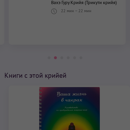
Вахэ Гуру Крийя (Трикути крийя)
22 мин
–
22 мин
Книги с этой крийей