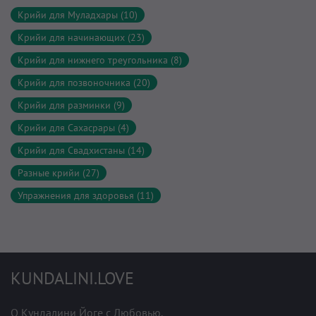
Крийи для Муладхары (10)
Крийи для начинающих (23)
Крийи для нижнего треугольника (8)
Крийи для позвоночника (20)
Крийи для разминки (9)
Крийи для Сахасрары (4)
Крийи для Свадхистаны (14)
Разные крийи (27)
Упражнения для здоровья (11)
KUNDALINI.LOVE
О Кундалини Йоге с Любовью.