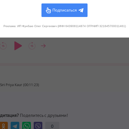
Подписаться
Реклама: ИП Фунбаю Олег Сергеевич (ИНН 643908114874 ОГРНИП 321645700011461)
iri Priya Kaur (00:11:23)
дитация?
Поделитесь с друзьями!
0