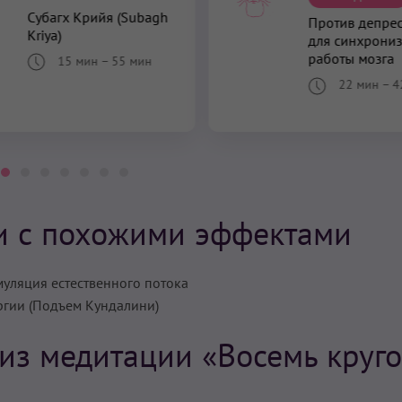
Субагх Крийя (Subagh
Против депрес
Kriya)
для синхрони
работы мозга
15 мин
–
55 мин
22 мин
–
4
и с похожими эффектами
муляция естественного потока
ргии (Подъем Кундалини)
из медитации «Восемь круг