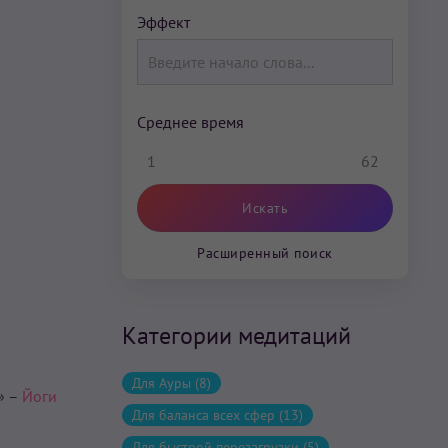
Эффект
Среднее время
1
62
Расширенный поиск
Категории медитаций
Для Ауры (8)
.» –
Йоги
Для баланса всех сфер (13)
Для быстрой перезагрузки (5)