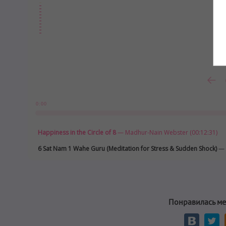
0:00
Happiness in the Circle of 8
— Madhur-Nain Webster (00:12:31)
6 Sat Nam 1 Wahe Guru (Meditation for Stress & Sudden Shock)
— S
Понравилась ме