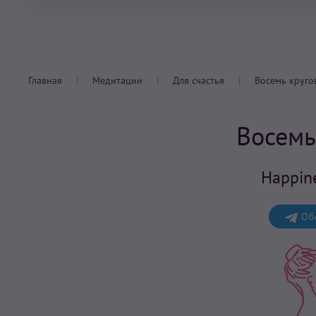
Главная
Медитации
Для счастья
Восемь круго
Восемь
Happine
Обс