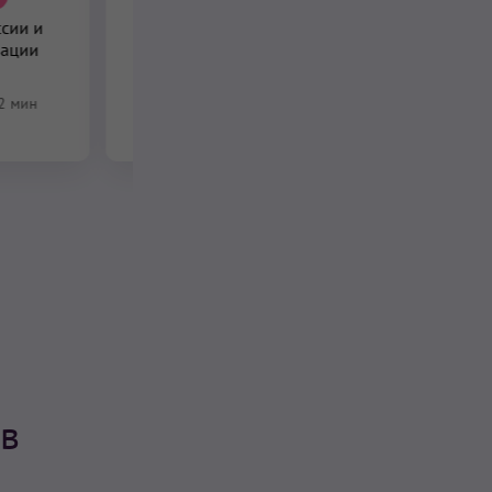
сии и
Сахадж Сукх Дхиян
зации
2 мин
ов