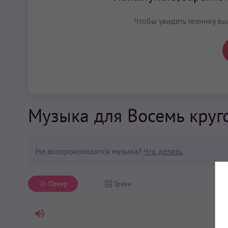
Чтобы увидеть технику вы
Музыка для Восемь круго
Не воспроизводится музыка?
Что делать.
Плеер
Треки