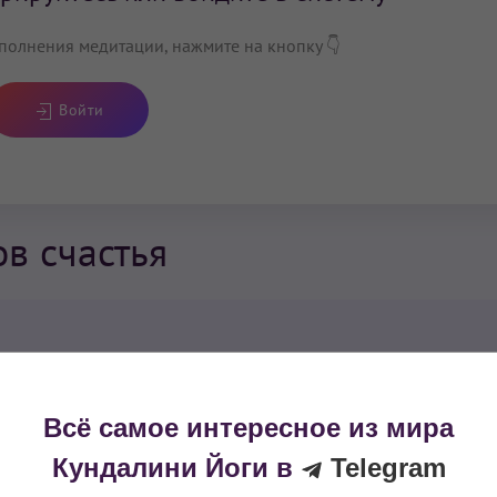
полнения медитации, нажмите на кнопку 👇
Войти
в счастья
Всё самое интересное из мира
Кундалини Йоги в
Telegram