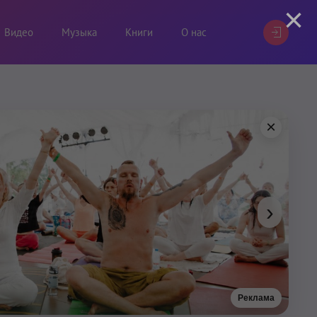
×
Видео
Музыка
Книги
О нас
×
›
Реклама