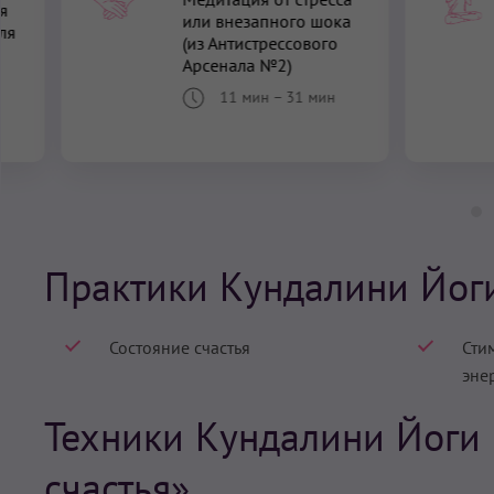
я
или внезапного шока
ля
(из Антистрессового
Арсенала №2)
11 мин
–
31 мин
Практики Кундалини Йог
Состояние счастья
Сти
эне
Техники Кундалини Йоги 
счастья»