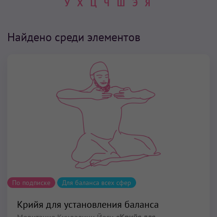
У
Х
Ц
Ч
Ш
Э
Я
Найдено среди элементов
По подписке
Для баланса всех сфер
Крийя для установления баланса
Медитация Кундалини Йоги
«Крийя для