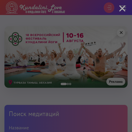
×
×
Реклама
Поиск медитаций
Название