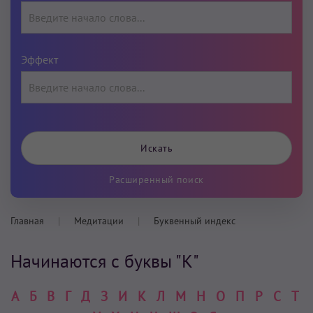
Эффект
Расширенный поиск
Главная
Медитации
Буквенный индекс
Начинаются с буквы "К"
А
Б
В
Г
Д
З
И
К
Л
М
Н
О
П
Р
С
Т