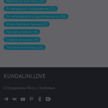
Медитации для чакр (20)
От депрессий и напряжения (21)
От негативности и двойственности (30)
Очень быстрые техники (7)
Против усталости (8)
Станьте сильными (3)
Экстренная помощь (16)
KUNDALINI.LOVE
О Кундалини Йоге с Любовью.