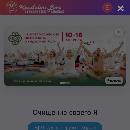
×
×
Реклама
Очищение своего Я
Обсудить в группе Telegram