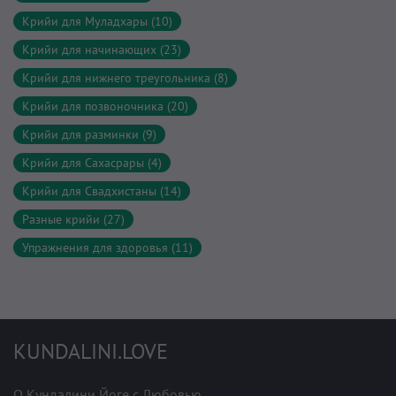
Крийи для Муладхары (10)
Крийи для начинающих (23)
Крийи для нижнего треугольника (8)
Крийи для позвоночника (20)
Крийи для разминки (9)
Крийи для Сахасрары (4)
Крийи для Свадхистаны (14)
Разные крийи (27)
Упражнения для здоровья (11)
KUNDALINI.LOVE
О Кундалини Йоге с Любовью.