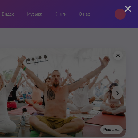
×
Видео
Музыка
Книги
О нас
×
›
Реклама