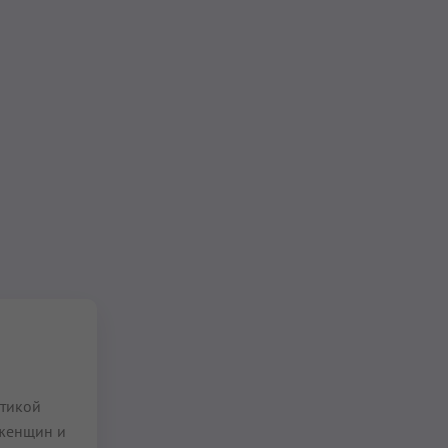
ктикой
 женщин и