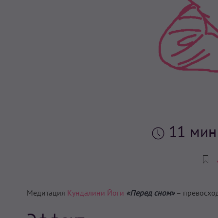
11 ми
Медитация
Кундалини Йоги
«Перед сном»
– превосход