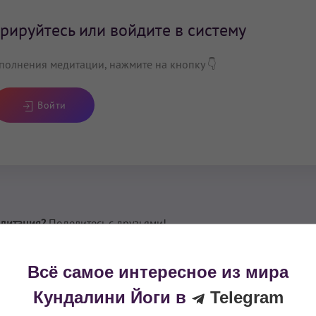
рируйтесь или войдите в систему
полнения медитации, нажмите на кнопку 👇
Войти
дитация?
Поделитесь с друзьями!
0
Всё самое интересное из мира
LOVE на основании следующих источников:
Кундалини Йоги в
Telegram