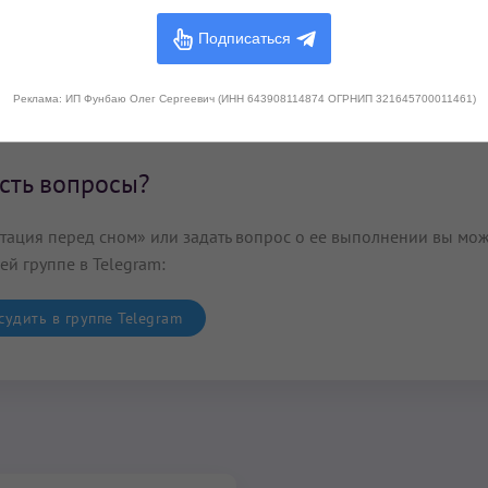
ководство по Йоге Осознания, Кундалини йоге школы Йоги Бхаджана»,
Шакти П
Подписаться
Реклама: ИП Фунбаю Олег Сергеевич (ИНН 643908114874 ОГРНИП 321645700011461)
сть вопросы?
ация перед сном» или задать вопрос о ее выполнении вы мож
ей группе в Telegram:
удить в группе Telegram