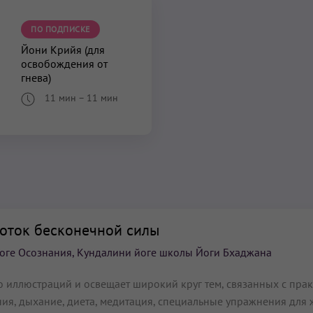
ПО ПОДПИСКЕ
Йони Крийя (для
освобождения от
гнева)
11 мин
–
11 мин
поток бесконечной силы
оге Осознания, Кундалини йоге школы Йоги Бхаджана
 иллюстраций и освещает широкий круг тем, связанных с пра
ия, дыхание, диета, медитация, специальные упражнения для