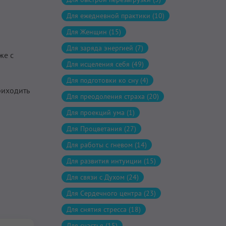
Для ежедневной практики (10)
Для Женщин (15)
Для заряда энергией (7)
же с
Для исцеления себя (49)
Для подготовки ко сну (4)
риходить
Для преодоления страха (20)
Для проекций ума (1)
Для Процветания (27)
Для работы с гневом (14)
Для развития интуиции (15)
Для связи с Духом (24)
Для Сердечного центра (23)
Для снятия стресса (18)
Для счастья (15)