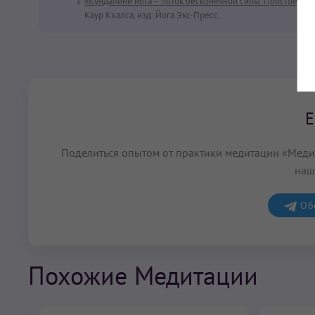
«Кундалини йога – поток бесконечной силы. Простое Ру
Каур Кхалса, изд: Йога Экс-Пресс,
Е
Поделиться опытом от практики медитации «Медит
наш
Обс
Похожие Медитации