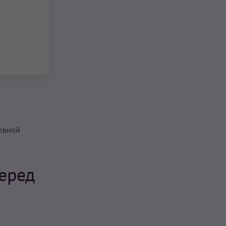
рвной
еред