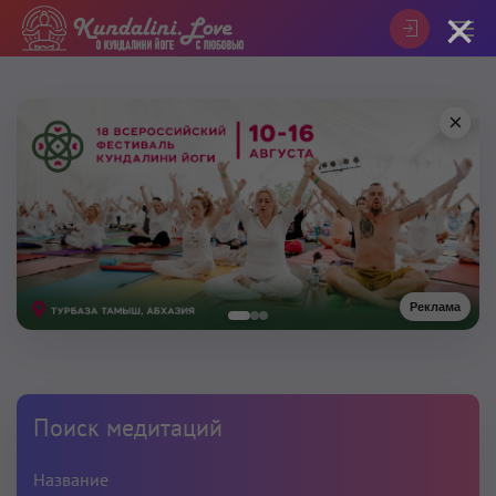
×
×
Реклама
Поиск медитаций
Название