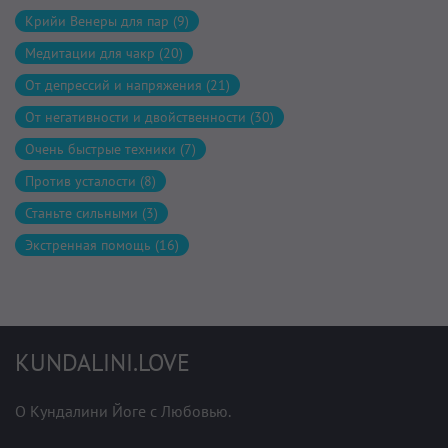
Крийи Венеры для пар (9)
Медитации для чакр (20)
От депрессий и напряжения (21)
От негативности и двойственности (30)
Очень быстрые техники (7)
Против усталости (8)
Станьте сильными (3)
Экстренная помощь (16)
KUNDALINI.LOVE
О Кундалини Йоге с Любовью.