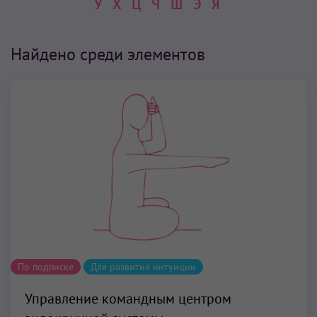
У
Х
Ц
Ч
Ш
Э
Я
Найдено среди элементов
По подписке
Для развития интуиции
Управление командным центром