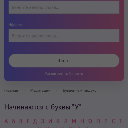
Эффект
Расширенный поиск
Главная
Медитации
Буквенный индекс
Начинаются с буквы "У"
А
Б
В
Г
Д
З
И
К
Л
М
Н
О
П
Р
С
Т