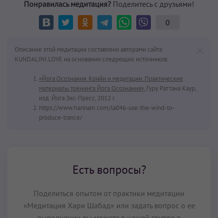
Понравилась медитация?
Поделитесь с друзьями!
0
Описание этой медитации составлено авторами сайта
KUNDALINI.LOVE на основании следующих источников:
«Йога Осознания. Крийи и медитации. Практические
материалы тренинга Йога Осознания»,
Гуру Раттана Каур,
изд: Йога Экс-Пресс, 2012 г.
https://www.harinam.com/la046-use-the-wind-to-
produce-trance/
Есть вопросы?
Поделиться опытом от практики медитации
«Медитация Хари Шабад» или задать вопрос о ее
выполнении вы можете в нашей группе в