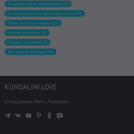
От депрессий и напряжения (21)
От негативности и двойственности (30)
Очень быстрые техники (7)
Против усталости (8)
Станьте сильными (3)
Экстренная помощь (16)
KUNDALINI.LOVE
О Кундалини Йоге с Любовью.