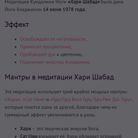
Медитация Кундалини Йоги
«Хари Шабад»
была дана
Йоги Бхаджаном
14 июня 1978 года.
Эффект
Освобождает от негативности,
Приносит процветание,
Пробуждает дух
к цветению,
Поднимает энергию Кундалини.
Мантры в медитации Хари Шабад
Эта медитация использует трий крайне мощных мантры:
«Хари»,
«Сат Нам»
и
«Гуру Гуру Вахэ Гуру, Гуру Рам Дас Гуру»,
которые поются одна за другой, благодаря чему их
суммарный эффект увеличивается в разы.
Хари
– это творческая энергия Бога,
Caт Нам
взрывает её. Хари обладает огромной