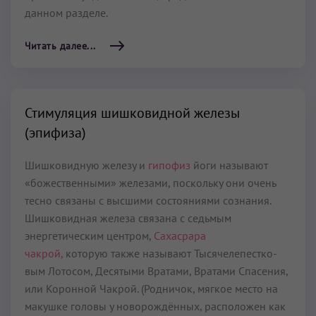
данном разделе.
Читать далее...
Стимуляция шишковидной железы
(эпифиза)
Шишковидную железу и
гипофиз
йоги называют
«божественными» железами, поскольку они очень
тесно связаны с высшими состояниями сознания.
Шишковидная железа связана с седьмым
энергетическим цент­ром,
Сахасрара
чакрой,
которую также называют Тысячелепестко­
вым Лотосом, Десятыми Вратами, Вратами Спасения,
или Ко­ронной Чакрой. (Родничок, мягкое место на
макушке головы у ново­рождённых, расположен как