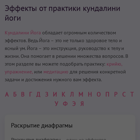
Эффекты от практики кундалини
йоги
Кундалини Йога
обладает огромным количеством
эффектов. Ведь Йога – это не только здоровое тело и
ясный ум. Йога – это инструкция, руководство к телу и
жизни. Она помогает в решении множества вопросов. В
этом разделе вы можете подобрать практику:
крийю,
упражнение,
или
медитацию
для решения конкретной
задачи и достижения нужного вам эффекта.
А
Б
В
Г
Д
З
И
К
Л
М
Н
О
П
Р
С
Т
У
Ф
Э
Я
Раскрытие диафрагмы
Раскрытие диафрагмы
– один из эффектов