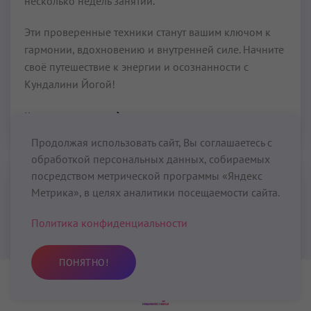
несколько недель занятий.
Эти проверенные техники станут вашим ключом к
гармонии, вдохновению и внутренней силе. Начните
своё путешествие к энергии и осознанности с
Кундалини Йогой!
Читать далее...
Продолжая использовать сайт, Вы соглашаетесь с
обработкой персональных данных, собираемых
посредством метрической программы «Яндекс
Увеличение физической силы и
Метрика», в целях аналитики посещаемости сайта.
выносливости
Политика конфиденциальности
Увеличение физической силы и выносливости
–
один из эффектов Кундалини Йоги, относящийся к
ПОНЯТНО!
категории «Физическое Здоровье (Физическое тело,
5 тело)». Увеличить физическую силу и выносливость
Практика
Избранное
Поиск
Профиль
вам помогут крийи, медитации и другие практики