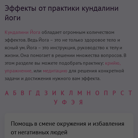
Эффекты от практики кундалини
йоги
Кундалини Йога
обладает огромным количеством
эффектов. Ведь Йога – это не только здоровое тело и
ясный ум. Йога – это инструкция, руководство к телу и
жизни. Она помогает в решении множества вопросов. В
этом разделе вы можете подобрать практику:
крийю,
упражнение,
или
медитацию
для решения конкретной
задачи и достижения нужного вам эффекта.
А
Б
В
Г
Д
З
И
К
Л
М
Н
О
П
Р
С
Т
У
Ф
Э
Я
Помощь в смене окружения и избавления
от негативных людей