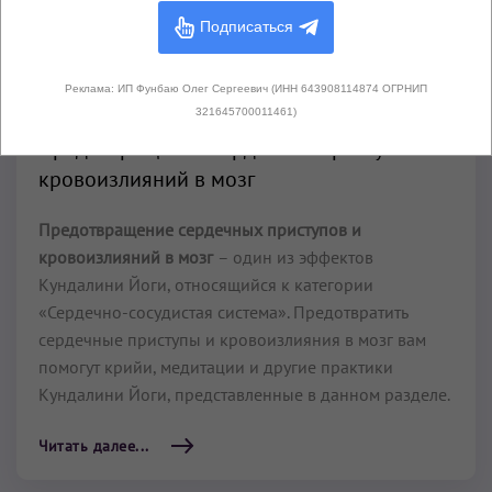
Подписаться
Читать далее...
Реклама: ИП Фунбаю Олег Сергеевич (ИНН 643908114874 ОГРНИП
321645700011461)
Предотвращение сердечных приступов и
кровоизлияний в мозг
Предотвращение сердечных приступов и
кровоизлияний в мозг
– один из эффектов
Кундалини Йоги, относящийся к категории
«Сердечно-сосудистая система». Предотвратить
сердечные приступы и кровоизлияния в мозг вам
помогут крийи, медитации и другие практики
Кундалини Йоги, представленные в данном разделе.
Читать далее...