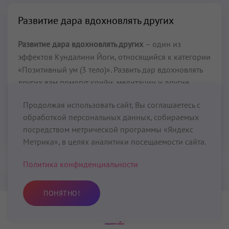
Развитие дара вдохновлять других
Развитие дара вдохновлять других
– один из
эффектов Кундалини Йоги, относящийся к категории
«Позитивный ум (3 тело)». Развить дар вдохновлять
других вам помогут крийи, медитации и другие
практики Кундалини Йоги, представленные в
Продолжая использовать сайт, Вы соглашаетесь с
данном разделе.
обработкой персональных данных, собираемых
посредством метрической программы «Яндекс
Читать далее...
Метрика», в целях аналитики посещаемости сайта.
Политика конфиденциальности
Развитие интуиции
ПОНЯТНО!
Развитие интуиции
– один из эффектов Кундалини
Практика
Йоги, относящийся к категории «Нейтральный ум (4
Избранное
Поиск
Профиль