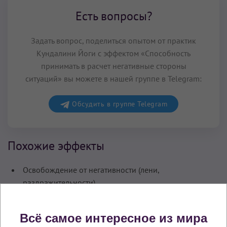
Есть вопросы?
Задать вопрос, поделиться опытом от практик
Кундалини Йоги с эффектом «Способность
принимать в расчет негативные стороны
ситуаций» вы можете в нашей группе в Telegram:
Обсудить в группе Telegram
Похожие эффекты
Освобождение от негативности (лени,
раздражительности)
Комментарии (
0
)
Всё самое интересное из мира